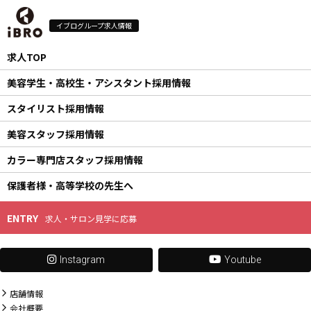
イブログループ求人情報
求人TOP
美容学生・高校生・アシスタント
採用情報
美容学生・高校生・アシスタント採用情報
スタイリスト
採用情報
Recruiting Information
美容スタッフ
採用情報
カラー専門店
スタッフ採用情報
美容師になるまで
保護者様・
高等学校の先生へ
ENTRY
求人・サロン見学に応募
Instagram
Youtube
店舗情報
会社概要