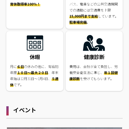
育休取得率100％！
バス、電車などの公共交通機関
での通勤には交通費を上限
15,000円まで支給
しています。
駐車場完備
。
休暇
健康診断
月に
６日
の休みの他に、有給初
費用は、会社が全て負担し、労
年度
１０日～最大２０日
、年末
働安全衛生法に準じ、
年１回健
年始は12月31日～1月4日、
５連
康診断
を受けてもらいます。
休
です。
イベント