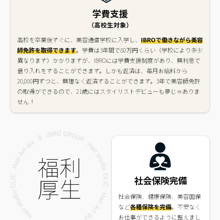
学費支援
（高校生対象）
高校を卒業後すぐに、美容通信学校に入学し、
IBROで働きながら美容
師免許を取得できます
。学費は3年間で80万円くらい（学校により多少
異なります）かかりますが、IBROには学費支援制度があり、無利息で
借り入れをすることができます。しかも返済は、毎月お給料から
20,000円ずつと、無理なく返済することができます。3年で美容師免許
の取得ができるので、21歳にはスタイリストデビューも夢じゃありま
せん！
福利
厚生
社会保険完備
社会保険、健康保険、美容国保
など
各種保険を完備
。不安なく
お仕事ができるように整えまし