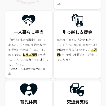
た。
一人暮らし手当
引っ越し支援金
『就労条件総合調査』
に
県外からIBROに入社されたい
（※）
よると、2020年に支給された住
方、もちろん県内の実家からの
宅手当の平均は『17,800円』。
通勤が困難な方のために、
８万
IBROでは、
毎月３万円
を支給
円
の引っ越し支援金をご用意し
し、スタッフの自立を家計から
ております。
もサポート。
（※参考：令和2年就労条件総合調
査）
育児休業
交通費支給