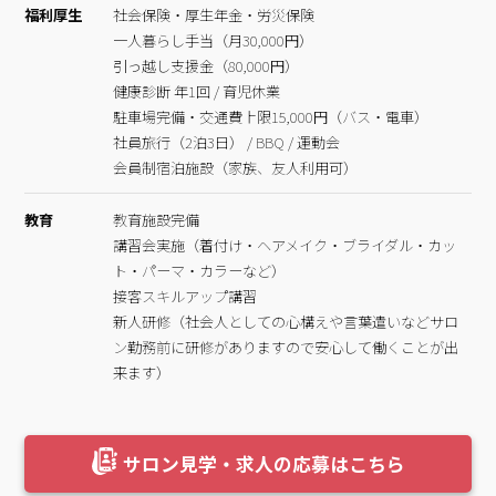
福利厚生
社会保険・厚生年金・労災保険
一人暮らし手当（月30,000円）
引っ越し支援金（80,000円）
健康診断 年1回 / 育児休業
駐車場完備・交通費上限15,000円（バス・電車）
社員旅行（2泊3日） / BBQ / 運動会
会員制宿泊施設（家族、友人利用可）
教育
教育施設完備
講習会実施（着付け・ヘアメイク・ブライダル・カッ
ト・パーマ・カラーなど）
接客スキルアップ講習
新人研修（社会人としての心構えや言葉遣いなどサロ
ン勤務前に研修がありますので安心して働くことが出
来ます）
サロン見学・求人の応募はこちら