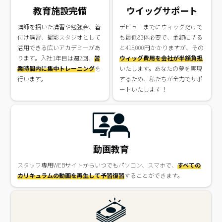
教育施設完備
ウイッグサポート
講師を招いた講習や勉強会、着
デビューまでにウィッグだけで
付け講習、撮影スタジオとして
も最低83体必要で、金額にする
活用できる広いアカデミーがあ
と415,000円かかりますが、その
ります。入社1年目は週2回、
営
ウィッグ費用を会社が半額負担
業時間内に集中トレーニング
を
いたします。あなたの夢を実現
行います。
するため、私たちが全力でサポ
ートいたします！
動画教育
スタッフ専用WEBサイトからいつでもパソコン、スマホで、
すべての
カリキュラムの動画を再生して予習復習
することができます。