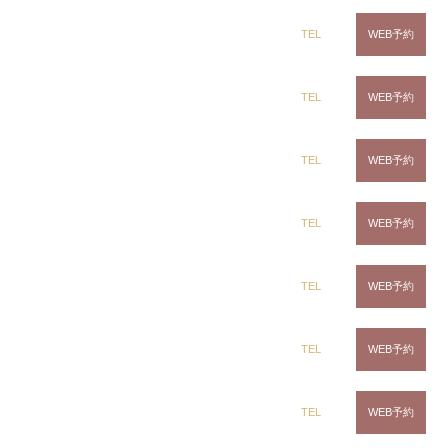
dix（ディックス） 浜野店
dix（ディックス） 蘇我店
TEL
WEB予約
dix（ディックス）佐倉店
dix（ディックス） 土気店
TEL
WEB予約
dix（ディックス） 蘇我店
dix（ディックス） 土気店
dix（ディックス） 五井グランド店
TEL
WEB予約
dix（ディックス） 五井グランド店
CLiC（クリック）茂原店
TEL
WEB予約
CLiC（クリック）茂原店
CLiC（クリック）辰巳店
CLiC（クリック）辰巳店
TEL
WEB予約
CLiC（クリック）鎌取店
CLiC（クリック）鎌取店
TEL
WEB予約
CLiC（クリック）五井店
CLiC（クリック）五井店
TEL
WEB予約
CLiC（クリック）姉ヶ崎店