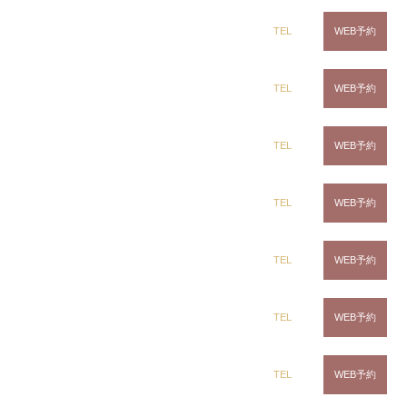
dix（ディックス） 蘇我店
medium wolf×twistperm
TEL
WEB予約
ツイストスパイラル
ツイストパーマ
波パーマ
メンズパーマ
dix（ディックス） 土気店
TEL
WEB予約
Instagramで表示
dix（ディックス） 五井グランド店
TEL
WEB予約
ring Hair Haus 姉ヶ崎店
吉田 諒
CLiC（クリック）茂原店
TEL
WEB予約
波巻き最近増えてます
CLiC（クリック）辰巳店
TEL
WEB予約
メンズパーマ
波巻きパーマ
なみまきウェーブ
CLiC（クリック）鎌取店
TEL
WEB予約
Instagramで表示
CLiC（クリック）五井店
TEL
WEB予約
dix（ディックス） 蘇我店
東條 和恵