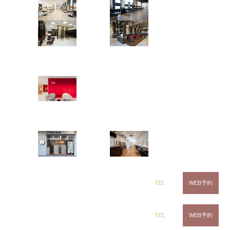
茂原店
辰巳店
twist perm✂︎
鎌取店
五井店
ツイストスパイラル
ツイストパーマ
波パーマ
メンズパーマ
ring Hair Haus
Instagramで表示
姉ヶ崎店
ring Hair Haus 姉ヶ崎店
吉田 諒
白髪染め専科8（エイト）
miniwolf×perm✂︎
浜野店
五井店
ショートボブ
ショートパーマ
Instagramで表示
dix（ディックス） 浜野店
TEL
WEB予約
ring Hair Haus 姉ヶ崎店
吉田 諒
dix（ディックス）佐倉店
TEL
WEB予約