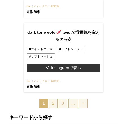
dix（ディックス） 蘇我店
東條 和恵
dark tone color
twistで雰囲気を変え
るのも◎
ツイストパーマ
ソフトツイスト
ソフトマッシュ
Instagramで表示
dix（ディックス） 蘇我店
東條 和恵
1
2
3
...
»
キーワードから探す