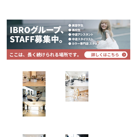
twist spiral✂︎
プライバシーポリシー
サイトマップ
ツイストスパイラル
ツイストパーマ
メンズパーマ
スパイラルパーマ
Instagramで表示
ring Hair Haus 姉ヶ崎店
吉田 諒
Hair Art dix
short×natural highlight✂︎
浜野店
佐倉店
ウルフパーマ
ハイライトカラー
大人ショート
蘇我店
土気店
Instagramで表示
五井グラン
ド店
ring Hair Haus 姉ヶ崎店
吉田 諒
Hair studio CLIC