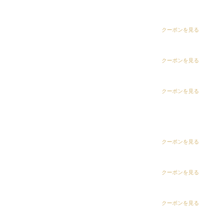
dix（ディックス） 五井グランド店
permに艶のあるstylingが冬は◎
CLiC（クリック）茂原店
クーポンを見る
ツーブロック
メンズ刈り上げ
メンズパーマ
CLiC（クリック）辰巳店
クーポンを見る
Instagramで表示
CLiC（クリック）鎌取店
クーポンを見る
dix（ディックス） 蘇我店
東條 和恵
CLiC（クリック）五井店
ring Hair Haus 姉ヶ崎店
クーポンを見る
冬に向けて伸ばして久しぶりにpermを
白髪染め専科8（エイト）浜野店
クーポンを見る
メンズパーマ
ツーブロック
ナチュラル
白髪染め専科8（エイト）五井店
クーポンを見る
Instagramで表示