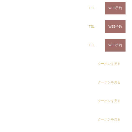
ring Hair Haus 姉ヶ崎店
TEL
WEB予約
natural perm
センターパートにピッタ
リです
白髪染め専科8（エイト）浜野店
TEL
WEB予約
メンズパーマ
ナチュラルパーマ
センターパート
白髪染め専科8（エイト）五井店
TEL
WEB予約
Instagramで表示
dix（ディックス） 浜野店
クーポンを見る
short Bob✂︎
dix（ディックス）佐倉店
クーポンを見る
ツイストスパイラル
波パーマ
メンズパーマ
dix（ディックス） 蘇我店
クーポンを見る
Instagramで表示
dix（ディックス） 土気店
クーポンを見る
ring Hair Haus 姉ヶ崎店
吉田 諒