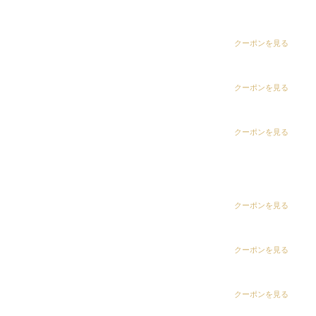
dix（ディックス） 五井グランド店
CLiC（クリック）茂原店
クーポンを見る
CLiC（クリック）辰巳店
クーポンを見る
CLiC（クリック）鎌取店
クーポンを見る
CLiC（クリック）五井店
ring Hair Haus 姉ヶ崎店
クーポンを見る
白髪染め専科8（エイト）浜野店
クーポンを見る
白髪染め専科8（エイト）五井店
クーポンを見る