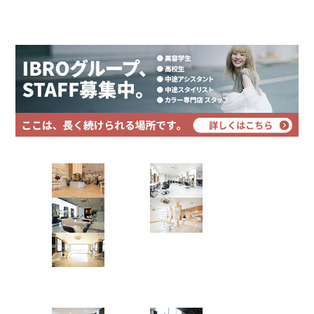
プライバシーポリシー
サイトマップ
Hair Art dix
浜野店
佐倉店
蘇我店
土気店
五井グラン
ド店
Hair studio CLIC