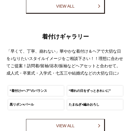
VIEW ALL
着付けギャラリー
「早くて、丁寧、崩れない」華やかな着付け＆ヘアで大切な日
を♪なりたいスタイルイメージをご相談下さい！！理想に合わせ
てご提案！訪問着/留袖/浴衣/振袖などヘアセットと合わせて。
成人式・卒業式・入学式・七五三や結婚式などの大切な日に♪
“着付け×ヘア”のバランス
“晴れの日をずっときれいに”
黒リボン×パール
たまねぎ×編みおろし
VIEW ALL