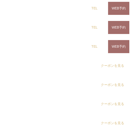
ring Hair Haus 姉ヶ崎店
TEL
WEB予約
白髪染め専科8（エイト）浜野店
TEL
WEB予約
白髪染め専科8（エイト）五井店
TEL
WEB予約
dix（ディックス） 浜野店
クーポンを見る
dix（ディックス）佐倉店
クーポンを見る
dix（ディックス） 蘇我店
クーポンを見る
dix（ディックス） 土気店
クーポンを見る