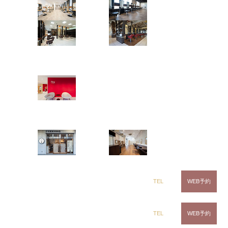
茂原店
辰巳店
鎌取店
五井店
ring Hair Haus
姉ヶ崎店
白髪染め専科8（エイト）
浜野店
五井店
dix（ディックス） 浜野店
TEL
WEB予約
dix（ディックス）佐倉店
TEL
WEB予約