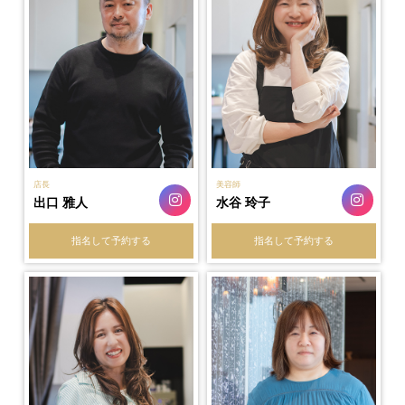
店長
美容師
出口 雅人
水谷 玲子
指名して予約する
指名して予約する