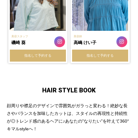
美容スタッフ
美容師
磯崎 葵
高嶋 けい子
指名して予約する
指名して予約する
HAIR STYLE BOOK
顔周りや襟足のデザインで雰囲気がガラっと変わる！絶妙な長
さやバランスを加味したカットは、スタイルの再現性と持続性
が◎トレンド感のあるヘアに♪あなたの"なりたい"を叶えて360°
キマルstyleへ！