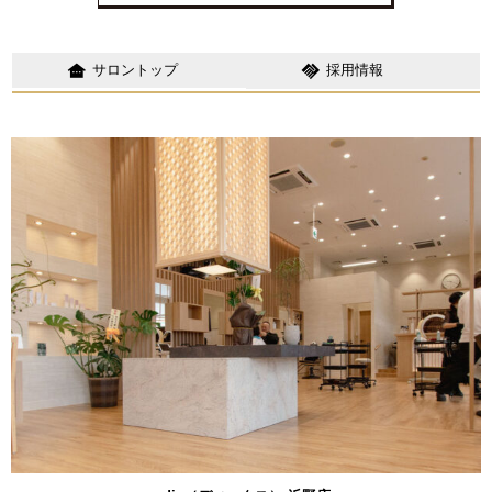
other_houses
handshake
採用情報
サロントップ