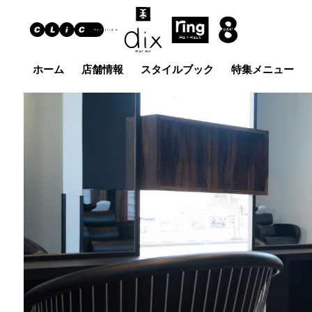
ホーム
店舗情報
スタイルブック
特集メニュー
Hair Art dix
ヘア
浜野店
佐倉店
蘇我
五井グラン
土気店
ド店