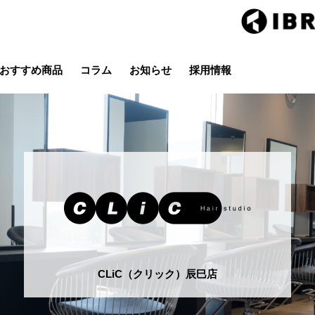
おすすめ商品
コラム
お知らせ
採用情報
Hair studio CLIC
ring Hai
スタイル
カラー
ストレート
パーマ
店
茂原店
辰巳店
鎌取店
五井店
CLiC（クリック）辰巳店