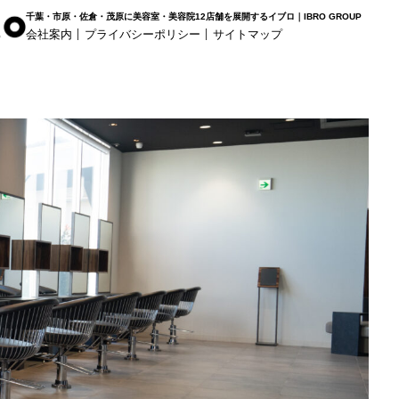
千葉・市原・佐倉・茂原に美容室・美容院12店舗を展開するイブロ｜IBRO GROUP
会社案内
プライバシーポリシー
サイトマップ
r Haus
白髪染め専科8（エイト）
着付け
姉ヶ崎店
浜野店
五井店