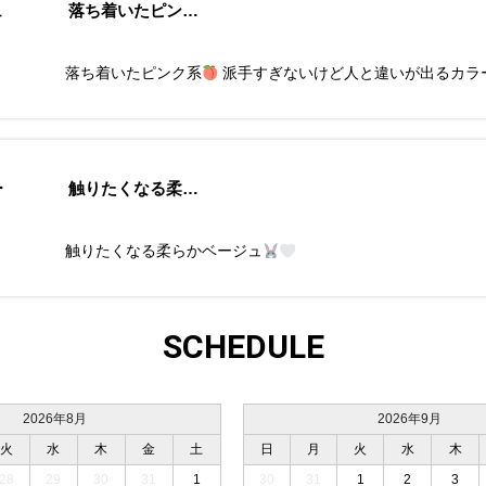
ジュ 落ち着いたピン…
ュ 落ち着いたピンク系
派手すぎないけど人と違いが出るカラ
ラー 触りたくなる柔…
ー 触りたくなる柔らかベージュ
SCHEDULE
2026年8月
2026年9月
火
水
木
金
土
日
月
火
水
木
28
29
30
31
1
30
31
1
2
3