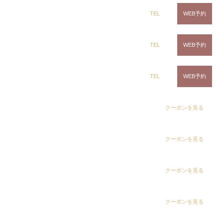
ヘナカラー
￥9,900
ring Hair Haus 姉ヶ崎店
TEL
WEB予約
ブリーチ
￥9,900
白髪染め専科8（エイト）浜野店
TEL
WEB予約
ブリーチ当日2回目以降半額
￥4,950
白髪染め専科8（エイト）五井店
TEL
WEB予約
パーマ
dix（ディックス） 浜野店
クーポンを見る
（カウンセリング・シャンプー・スタイリング込・カット別）
dix（ディックス）佐倉店
クーポンを見る
アクセントパーマ
￥5,500
dix（ディックス） 蘇我店
クーポンを見る
部分的なスタイルのアクセントに
プリカール
dix（ディックス） 土気店
￥5,500
クーポンを見る
根本にナチュラルなボリューム。乾かすだけの簡単スタイリング