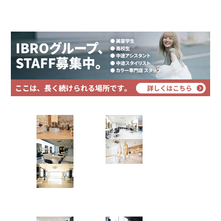
プライバシーポリシー
other_houses
content_cut
サロントップ
メニュー料金
サイトマップ
face
handshake
採用情報
スタッフ紹介
ネット予約
043-266-9922
※すべて税込み価格です。
カット
Hair Art dix
（カウンセリング･シャンプー・スタイリング込）
浜野店
佐倉店
トップスタイリスト
￥5,500
蘇我店
土気店
スタイリストカット
￥3,850
五井グラン
ド店
スクールカット
￥3,850
Hair studio CLIC
小学生～高校生