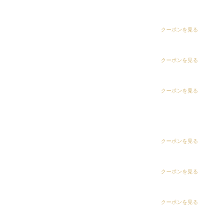
dix（ディックス） 五井グランド店
炭酸ケアパーマ
￥8,800
CLiC（クリック）茂原店
クーポンを見る
ツイストパーマ
￥11,000
CLiC（クリック）辰巳店
クーポンを見る
デジタルパーマ
￥13,200
CLiC（クリック）鎌取店
クーポンを見る
ハード系特殊パーマ
￥14,300
CLiC（クリック）五井店
矯正＋毛先デジカール
ring Hair Haus 姉ヶ崎店
クーポンを見る
￥19,800
※dixのパーマは髪質に合わせたダメージの少ない薬剤を使用してい
白髪染め専科8（エイト）浜野店
クーポンを見る
ます。数あるお薬の中から髪質に合わせてお選びいたします。
ストレート
白髪染め専科8（エイト）五井店
クーポンを見る
（カット別）