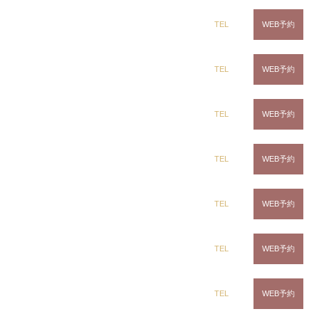
デザインカラー
dix（ディックス） 蘇我店
TEL
WEB予約
￥14,300
デザインダメージレスカラー
dix（ディックス） 土気店
TEL
WEB予約
￥15,400
グラデーション・バレイヤージュ・ハイライト・エアタッチ・インナ
dix（ディックス） 五井グランド店
TEL
WEB予約
ーカラー・ブリーチインナーカラー・ブリーチ
特殊デザインカラー
￥19,800
CLiC（クリック）茂原店
TEL
WEB予約
＊多色仕様や複数回の施術を要する場合
CLiC（クリック）辰巳店
TEL
WEB予約
ウィーブル5枚
￥2,750
CLiC（クリック）鎌取店
TEL
WEB予約
※5枚の倍数で加算
ヘアマニキュア
￥7,700
CLiC（クリック）五井店
TEL
WEB予約