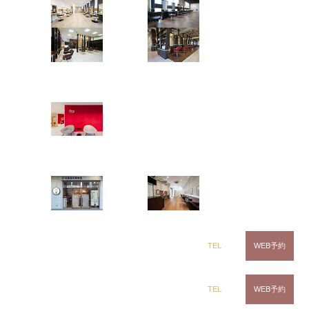
茂原店
辰巳店
チャイルドカット
￥3,300
鎌取店
五井店
０才～未就学
ring Hair Haus
前髪ドライカット
￥1,100
姉ヶ崎店
カラー
白髪染め専科8（エイト）
（カット・スタイリング別）
浜野店
五井店
リタッチカラー
￥5,500
カラーリング
dix（ディックス） 浜野店
TEL
WEB予約
￥7,700
炭酸ケアカラー
dix（ディックス）佐倉店
TEL
WEB予約
￥9,350