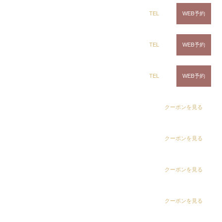
ring Hair Haus 姉ヶ崎店
TEL
WEB予約
白髪染め専科8（エイト）浜野店
TEL
WEB予約
七五三パック（七歳）
白髪染め専科8（エイト）五井店
TEL
WEB予約
ヘア
メイク
着付け（振袖）
dix（ディックス） 浜野店
クーポンを見る
パック料金
16,500円
（税込）
dix（ディックス）佐倉店
クーポンを見る
dix（ディックス） 蘇我店
クーポンを見る
View More
dix（ディックス） 土気店
クーポンを見る