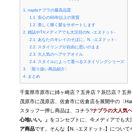
1.
naplaナプラの最高品質
1.1.
安心の65年以上の実質
1.2.
美しく輝く髪をサポートします
2.
雑誌やTVメディアでも大注目のN. -エヌドット-
2.1.
あなたのキレイのそばに、N. -エヌドット-
2.2.
スタイリングが自由に思いのまま
2.3.
大人気のヘアケアオイル
2.4.
スタイルによって選べるスタイリングシリーズ
3.
〈取り扱い商品紹介〉
4.
まとめ
千葉県市原市に姉ヶ崎店 ? 五井店 ? 辰巳店 ? 五
茂原市に茂原店、佐倉市に佐倉店を展開中の〈Hair Stu
スタッフ一押し商品は、コチラ?
ナプラの大人気ヘ
心地いい。」
をコンセプトに、今メディアでも大
ア商品
です。そんな【N. -エヌドット-】につい