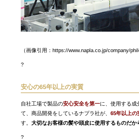
（画像引用：https://www.napla.co.jp/company/phi
?
安心の65年以上の実質
自社工場で製品の
安心安全を第一
に、使用する成
て、商品開発をしているナプラ社が、
65年以上の
す。
大切なお客様の髪や頭皮に使用するものだか
?