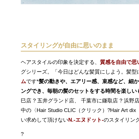
スタイリングが自由に思いのまま
ヘアスタイルの印象を決定する、
質感を自由で思
グシリーズ。「今日はどんな髪質にしよう。髪型
ム
です*
髪の動きや、エアリー感、束感など、細
ングでき、毎朝の髪のセットをする時間を楽しい
巳店 ? 五井グランド店、 千葉市に鎌取店 ? 浜野
中の〈Hair Studio CLIC（クリック）?Hai
い求めして頂けない
N.-エヌドット-
のスタイリン
?