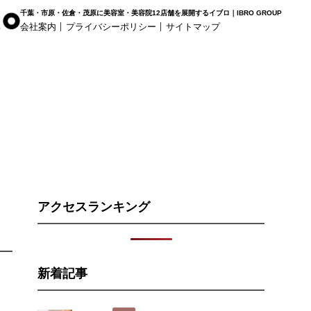
千葉・市原・佐倉・茂原に美容室・美容院12店舗を展開するイブロ｜IBRO GROUP
会社案内
プライバシーポリシー
サイトマップ
r Haus
白髪染め専科8（エイト）
着付け
姉ヶ崎店
浜野店
五井店
アクセスランキング
新着記事