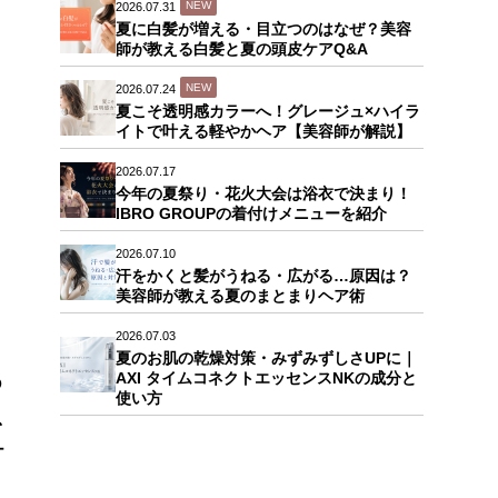
NEW
2026.07.31
夏に白髪が増える・目立つのはなぜ？美容
師が教える白髪と夏の頭皮ケアQ&A
NEW
2026.07.24
夏こそ透明感カラーへ！グレージュ×ハイラ
イトで叶える軽やかヘア【美容師が解説】
2026.07.17
今年の夏祭り・花火大会は浴衣で決まり！
IBRO GROUPの着付けメニューを紹介
2026.07.10
汗をかくと髪がうねる・広がる…原因は？
美容師が教える夏のまとまりヘア術
2026.07.03
、
夏のお肌の乾燥対策・みずみずしさUPに｜
AXI タイムコネクトエッセンスNKの成分と
の
使い方
、
ケ