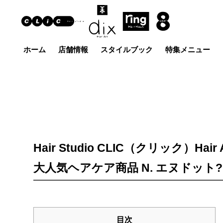
ホーム
店舗情報
スタイルブック
特集メニュー
Hair Art dix
ヘア
浜野店
佐倉店
蘇我
五井グラン
土気店
ド店
Hair Studio CLIC（クリック）
大人気ヘアケア商品 N. エヌドット?
目次