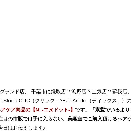
井グランド店、 千葉市に鎌取店 ? 浜野店 ? 土気店 ? 蘇我店
dio CLIC（クリック）?Hair Art dix（ディックス）〉
アケア商品の【N. -エヌドット-】
です。
「素髪でいるより
注目の
市販では手に入らない、美容室でご購入頂ける
ヘア
て今日はお伝えします♪