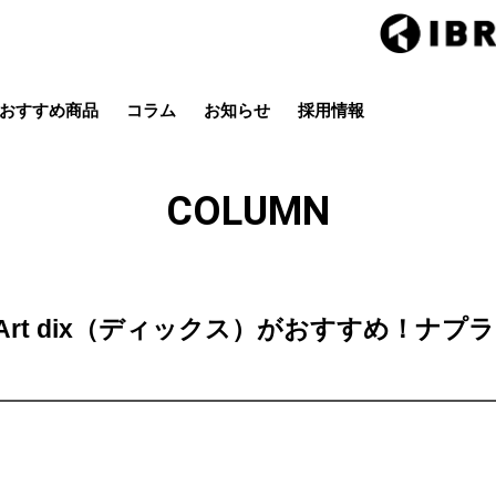
おすすめ商品
コラム
お知らせ
採用情報
Hair studio CLIC
ring Hai
スタイル
カラー
ストレート
パーマ
COLUMN
店
茂原店
辰巳店
鎌取店
五井店
Hair Art dix（ディックス）がおすすめ！ナプラ