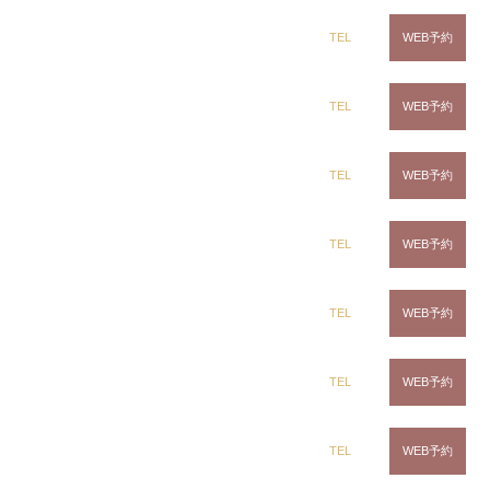
ring Hair Haus 姉ヶ崎店
dix（ディックス） 蘇我店
TEL
WEB予約
吉田 諒
dix（ディックス） 土気店
TEL
WEB予約
アイロンで作る波打ちパーマスタイル
ツイストパーマ
波パーマ
dix（ディックス） 五井グランド店
TEL
WEB予約
ソフトツイスト
Instagramで表示
CLiC（クリック）茂原店
TEL
WEB予約
highlight parm
CLiC（クリック）辰巳店
TEL
WEB予約
波パーマ
ウェーブパーマ
CLiC（クリック）鎌取店
TEL
WEB予約
Instagramで表示
CLiC（クリック）五井店
TEL
WEB予約
swingup bang