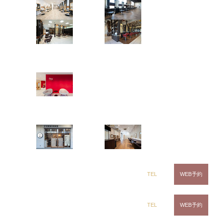
吉田 諒
茂原店
辰巳店
鎌取店
五井店
2BLEACH +ツイストパーマ
ソフトツイスト
ツイストパーマ
ring Hair Haus
波パーマ
姉ヶ崎店
Instagramで表示
ring Hair Haus 姉ヶ崎店
白髪染め専科8（エイト）
吉田 諒
浜野店
五井店
twist spiral
ツイストスパイラル
波パーマ
dix（ディックス） 浜野店
TEL
WEB予約
ソフトツイスト
Instagramで表示
dix（ディックス）佐倉店
TEL
WEB予約