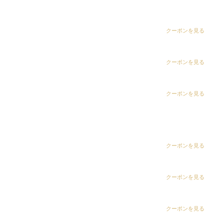
dix（ディックス） 五井グランド店
波打ちセンターパート
波パーマ
無造作パーマ
CLiC（クリック）茂原店
クーポンを見る
Instagramで表示
CLiC（クリック）辰巳店
クーポンを見る
short wolf mash✂︎
CLiC（クリック）鎌取店
クーポンを見る
ツイストスパイラル
ツイストパーマ
波パーマ
ソフトツイスト
CLiC（クリック）五井店
メンズパーマ
ring Hair Haus 姉ヶ崎店
クーポンを見る
Instagramで表示
ring Hair Haus 姉ヶ崎店
白髪染め専科8（エイト）浜野店
クーポンを見る
吉田 諒
白髪染め専科8（エイト）五井店
クーポンを見る
キーワードから探す