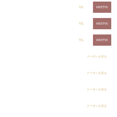
ツイストスパイラル
ツイストパーマ
ring Hair Haus 姉ヶ崎店
TEL
WEB予約
波パーマ
Instagramで表示
白髪染め専科8（エイト）浜野店
TEL
WEB予約
ring Hair Haus 姉ヶ崎店
白髪染め専科8（エイト）五井店
TEL
WEB予約
吉田 諒
dix（ディックス） 浜野店
クーポンを見る
センターパート×波パーマ✂︎
ツイストスパイラル
波パーマ
dix（ディックス）佐倉店
クーポンを見る
ソフトツイスト
Instagramで表示
dix（ディックス） 蘇我店
クーポンを見る
ring Hair Haus 姉ヶ崎店
吉田 諒
dix（ディックス） 土気店
クーポンを見る