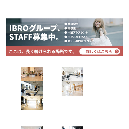
プライバシーポリシー
サイトマップ
medium wolf×twistperm
ツイストスパイラル
ツイストパーマ
波パーマ
メンズパーマ
Instagramで表示
ring Hair Haus 姉ヶ崎店
Hair Art dix
吉田 諒
浜野店
佐倉店
short Bob✂︎
蘇我店
土気店
ツイストスパイラル
波パーマ
五井グラン
メンズパーマ
ド店
Instagramで表示
Hair studio CLIC
ring Hair Haus 姉ヶ崎店