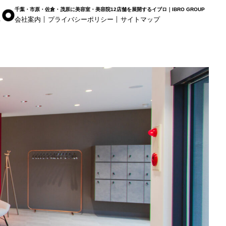
千葉・市原・佐倉・茂原に美容室・美容院12店舗を展開するイブロ｜IBRO GROUP
会社案内
プライバシーポリシー
サイトマップ
r Haus
白髪染め専科8（エイト）
着付け
姉ヶ崎店
浜野店
五井店