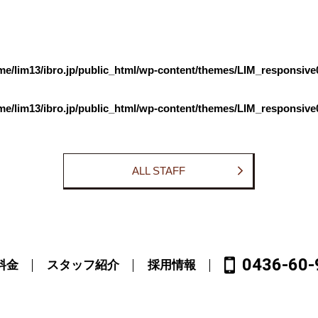
me/lim13/ibro.jp/public_html/wp-content/themes/LIM_responsive0
me/lim13/ibro.jp/public_html/wp-content/themes/LIM_responsive0
ALL STAFF
0436-60-
料金
スタッフ紹介
採用情報