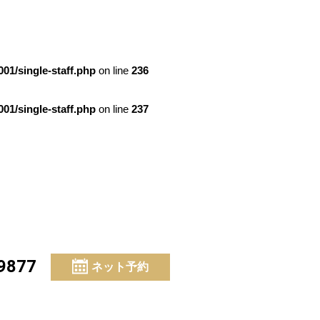
01/single-staff.php
on line
236
01/single-staff.php
on line
237
9877
ネット予約