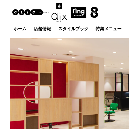
ホーム
店舗情報
スタイルブック
特集メニュー
Hair Art dix
ヘア
浜野店
佐倉店
蘇我
五井グラン
土気店
ド店