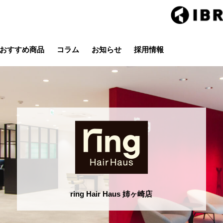
おすすめ商品
コラム
お知らせ
採用情報
Hair studio CLIC
ring Hai
スタイル
カラー
ストレート
パーマ
店
茂原店
辰巳店
鎌取店
五井店
ring Hair Haus 姉ヶ崎店