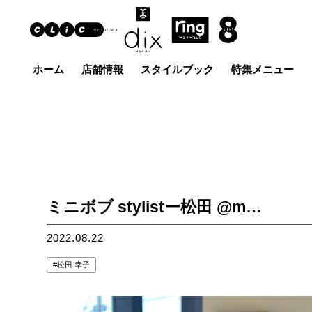
ホーム
店舗情報
スタイルブック
特集メニュー
Hair Art dix
ヘア
浜野店
佐倉店
蘇我
五井グラン
土気店
ド店
ミニボブ stylistー松田 @m…
2022.08.22
松田 幸子