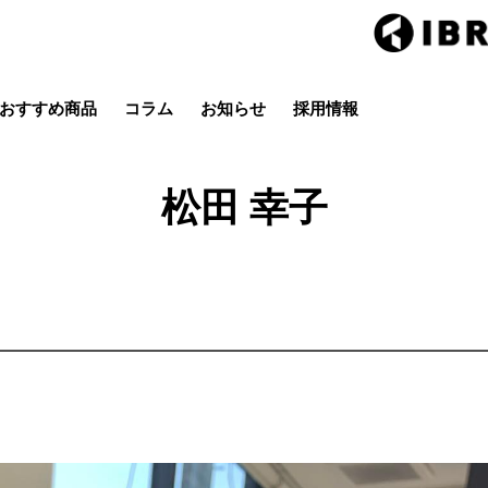
おすすめ商品
コラム
お知らせ
採用情報
Hair studio CLIC
ring Hai
スタイル
カラー
ストレート
パーマ
松田 幸子
店
茂原店
辰巳店
鎌取店
五井店