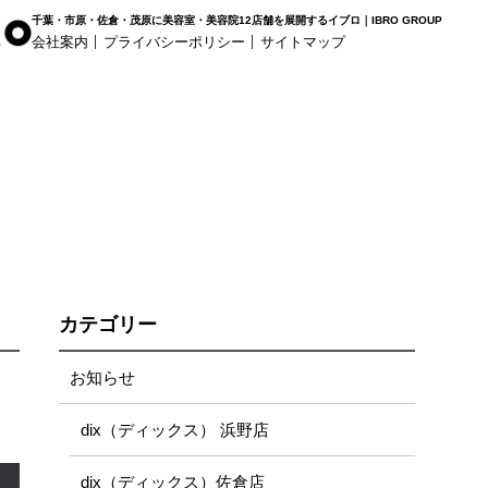
千葉・市原・佐倉・茂原に美容室・美容院12店舗を展開するイブロ｜IBRO GROUP
会社案内
プライバシーポリシー
サイトマップ
r Haus
白髪染め専科8（エイト）
着付け
姉ヶ崎店
浜野店
五井店
カテゴリー
お知らせ
dix（ディックス） 浜野店
dix（ディックス）佐倉店