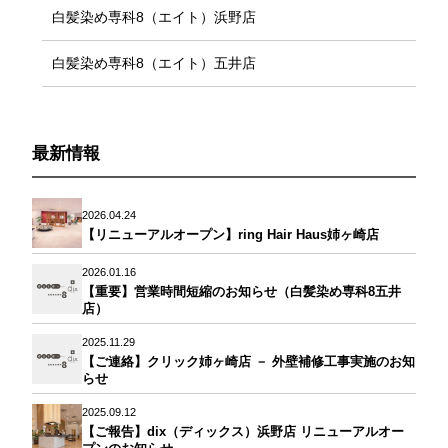
白髪染め専科8（エイト）浜野店
白髪染め専科8（エイト）五井店
最新情報
2026.04.24
【リニューアルオープン】ring Hair Haus姉ヶ崎店
2026.01.16
【重要】営業時間短縮のお知らせ（白髪染め専科8五井
店）
2025.11.29
【ご連絡】クリック姉ヶ崎店 － 外壁補修工事実施のお知
らせ
2025.09.12
【ご報告】dix（ディックス）浜野店 リニューアルオー