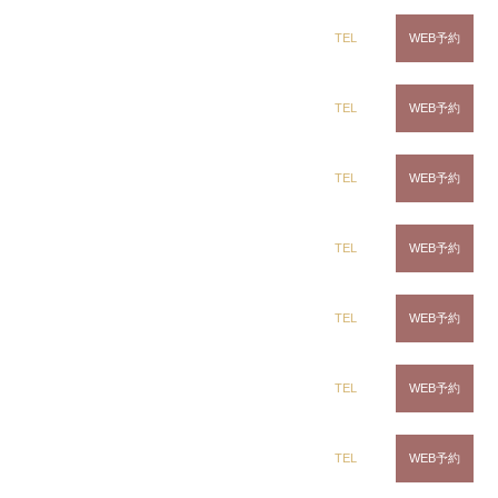
ショートウルフ +ツイスト..@c…
dix（ディックス） 蘇我店
TEL
WEB予約
dix（ディックス） 土気店
TEL
WEB予約
カテゴリー
dix（ディックス） 五井グランド店
TEL
WEB予約
お知らせ
dix（ディックス） 浜野店
CLiC（クリック）茂原店
TEL
WEB予約
dix（ディックス）佐倉店
CLiC（クリック）辰巳店
TEL
WEB予約
dix（ディックス） 蘇我店
CLiC（クリック）鎌取店
TEL
WEB予約
dix（ディックス） 土気店
dix（ディックス） 五井グランド店
CLiC（クリック）五井店
TEL
WEB予約
CLiC（クリック）茂原店