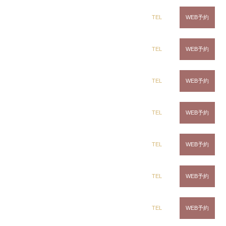
dix（ディックス） 蘇我店
TEL
WEB予約
前下がりショートボブ+アッシュベー
ジュ…
dix（ディックス） 土気店
TEL
WEB予約
dix（ディックス） 五井グランド店
TEL
WEB予約
カテゴリー
お知らせ
CLiC（クリック）茂原店
TEL
WEB予約
dix（ディックス） 浜野店
CLiC（クリック）辰巳店
TEL
WEB予約
dix（ディックス）佐倉店
dix（ディックス） 蘇我店
CLiC（クリック）鎌取店
TEL
WEB予約
dix（ディックス） 土気店
CLiC（クリック）五井店
TEL
WEB予約
dix（ディックス） 五井グランド店