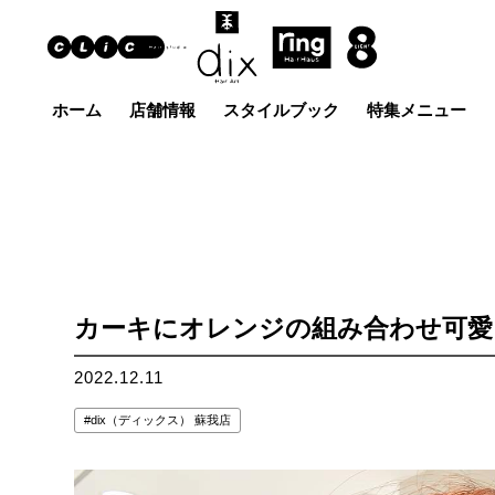
ホーム
店舗情報
スタイルブック
特集メニュー
Hair Art dix
ヘア
浜野店
佐倉店
蘇我
五井グラン
土気店
ド店
カーキにオレンジの組み合わせ可愛
2022.12.11
dix（ディックス） 蘇我店