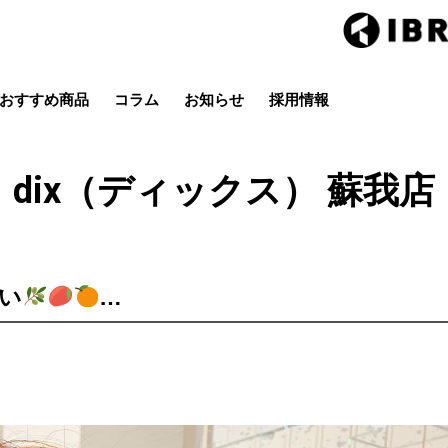
おすすめ商品
コラム
お知らせ
採用情報
Hair studio CLIC
ring Hai
スタイル
カラー
ストレート
パーマ
dix（ディックス） 蘇我店
店
茂原店
辰巳店
鎌取店
五井店
い
…