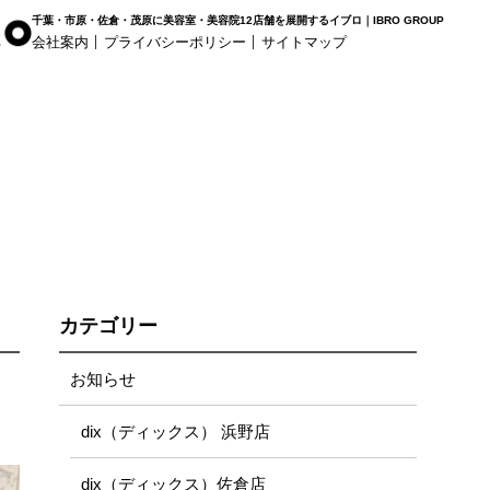
千葉・市原・佐倉・茂原に美容室・美容院12店舗を展開するイブロ｜IBRO GROUP
会社案内
プライバシーポリシー
サイトマップ
r Haus
白髪染め専科8（エイト）
着付け
姉ヶ崎店
浜野店
五井店
カテゴリー
お知らせ
dix（ディックス） 浜野店
dix（ディックス）佐倉店