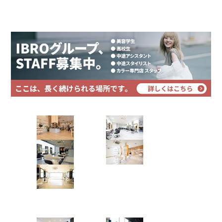
プライバシーポリシー
サイトマップ
Hair Art dix
浜野店
佐倉店
蘇我店
土気店
五井グラン
ド店
Hair studio CLIC