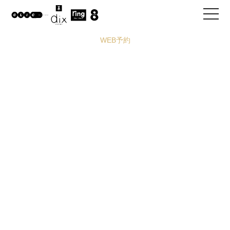
WEB予約
dix（ディックス） 蘇我店
ヘアスタイル
ホーム
店舗情報
ブック
丸くしないシルエットボブ
styli…
ストレート
パーマ
2022.12.09
カラーブック
ブック
ブック
dix（ディックス） 蘇我店
着付け
特集メニュー
おすすめ商品
ギャラリー
コラム
お知らせ
会社案内