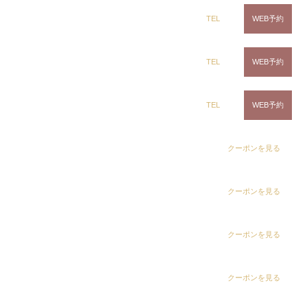
dix（ディックス） 浜野店
ring Hair Haus 姉ヶ崎店
TEL
WEB予約
dix（ディックス）佐倉店
白髪染め専科8（エイト）浜野店
TEL
WEB予約
dix（ディックス） 蘇我店
白髪染め専科8（エイト）五井店
TEL
WEB予約
dix（ディックス） 土気店
dix（ディックス） 五井グランド店
dix（ディックス） 浜野店
クーポンを見る
CLiC（クリック）茂原店
dix（ディックス）佐倉店
クーポンを見る
CLiC（クリック）辰巳店
dix（ディックス） 蘇我店
クーポンを見る
CLiC（クリック）鎌取店
CLiC（クリック）五井店
dix（ディックス） 土気店
クーポンを見る
CLiC（クリック）姉ヶ崎店