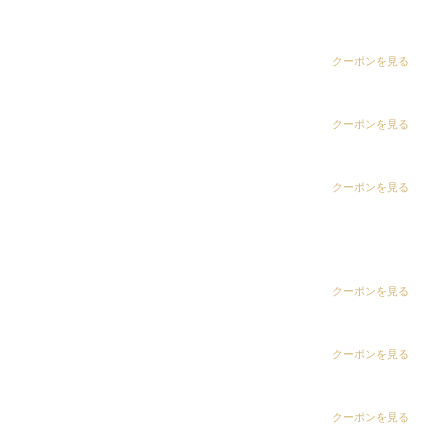
dix（ディックス） 五井グランド店
白髪染め専科8（エイト）浜野店
CLiC（クリック）茂原店
クーポンを見る
白髪染め専科8（エイト）五井店
CLiC（クリック）辰巳店
クーポンを見る
最新情報
CLiC（クリック）鎌取店
クーポンを見る
2026.04.24
CLiC（クリック）五井店
【リニューアルオープン】ring Hair Haus姉ヶ崎店
ring Hair Haus 姉ヶ崎店
クーポンを見る
2026.01.16
【重要】営業時間短縮のお知らせ（白髪染め専科8五井
店）
白髪染め専科8（エイト）浜野店
クーポンを見る
2025.11.29
【ご連絡】クリック姉ヶ崎店 － 外壁補修工事実施のお知
らせ
白髪染め専科8（エイト）五井店
クーポンを見る
2025.09.12