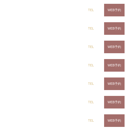
丸くしないシルエットボブ
stylist 東條和恵
dix（ディックス） 蘇我店
TEL
WEB予約
_
dix（ディックス） 土気店
TEL
WEB予約
dix（ディックス） 五井グランド店
TEL
WEB予約
前下がりショートbob✂︎
..丸…
CLiC（クリック）茂原店
TEL
WEB予約
ハイトーンにボブの組み合わせが可愛
CLiC（クリック）辰巳店
TEL
WEB予約
い
…
CLiC（クリック）鎌取店
TEL
WEB予約
カテゴリー
CLiC（クリック）五井店
TEL
WEB予約
お知らせ