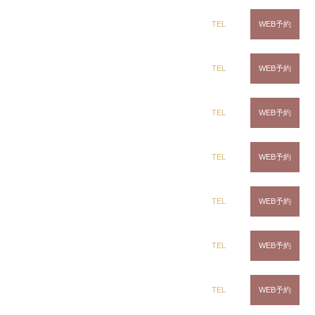
dix（ディックス） 蘇我店
TEL
WEB予約
カテゴリー
dix（ディックス） 土気店
TEL
WEB予約
お知らせ
dix（ディックス） 五井グランド店
TEL
WEB予約
dix（ディックス） 浜野店
dix（ディックス）佐倉店
CLiC（クリック）茂原店
TEL
WEB予約
dix（ディックス） 蘇我店
CLiC（クリック）辰巳店
TEL
WEB予約
dix（ディックス） 土気店
dix（ディックス） 五井グランド店
CLiC（クリック）鎌取店
TEL
WEB予約
CLiC（クリック）茂原店
CLiC（クリック）五井店
TEL
WEB予約
CLiC（クリック）辰巳店