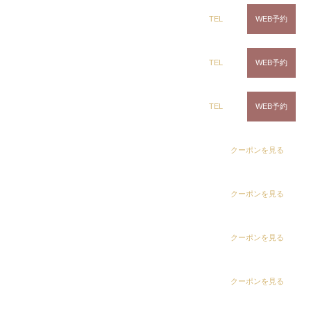
ring Hair Haus 姉ヶ崎店
TEL
WEB予約
BLEACHなしのbrown系同士のちょびっとinnerがさ
白髪染め専科8（エイト）浜野店
TEL
WEB予約
りげなくてお洒落だし可愛い
stylist 東條和恵
_
白髪染め専科8（エイト）五井店
TEL
WEB予約
dix（ディックス） 浜野店
クーポンを見る
Layer cut × Milktea …
dix（ディックス）佐倉店
クーポンを見る
dix（ディックス） 蘇我店
クーポンを見る
フロントにもほんの〜りinner
わ…
dix（ディックス） 土気店
クーポンを見る