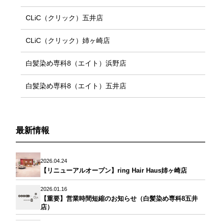
CLiC（クリック）五井店
CLiC（クリック）姉ヶ崎店
白髪染め専科8（エイト）浜野店
白髪染め専科8（エイト）五井店
最新情報
2026.04.24
【リニューアルオープン】ring Hair Haus姉ヶ崎店
2026.01.16
【重要】営業時間短縮のお知らせ（白髪染め専科8五井
店）