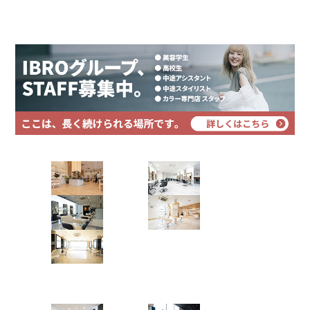
プライバシーポリシー
サイトマップ
Hair Art dix
浜野店
佐倉店
蘇我店
土気店
五井グラン
ド店
Hair studio CLIC