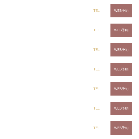
dix（ディックス） 蘇我店
TEL
WEB予約
dix（ディックス） 土気店
TEL
WEB予約
dix（ディックス） 五井グランド店
TEL
WEB予約
CLiC（クリック）茂原店
TEL
WEB予約
CLiC（クリック）辰巳店
TEL
WEB予約
CLiC（クリック）鎌取店
TEL
WEB予約
CLiC（クリック）五井店
TEL
WEB予約