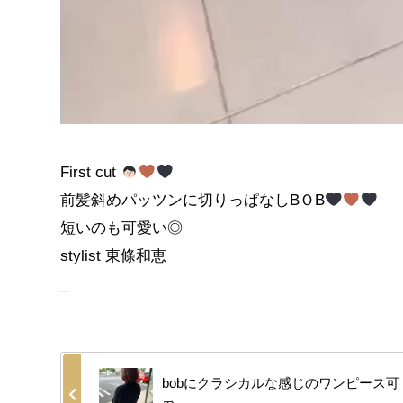
First cut
前髪斜めパッツンに切りっぱなしBＯB
短いのも可愛い◎
stylist 東條和恵
_
bobにクラシカルな感じのワンピース可