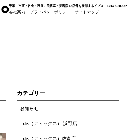
千葉・市原・佐倉・茂原に美容室・美容院12店舗を展開するイブロ｜IBRO GROUP
会社案内
プライバシーポリシー
サイトマップ
r Haus
白髪染め専科8（エイト）
着付け
姉ヶ崎店
浜野店
五井店
カテゴリー
お知らせ
dix（ディックス） 浜野店
dix（ディックス）佐倉店