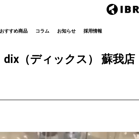
おすすめ商品
コラム
お知らせ
採用情報
Hair studio CLIC
ring Hai
スタイル
カラー
ストレート
パーマ
dix（ディックス） 蘇我店
店
茂原店
辰巳店
鎌取店
五井店