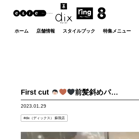
ホーム
店舗情報
スタイルブック
特集メニュー
Hair Art dix
ヘア
浜野店
佐倉店
蘇我
五井グラン
土気店
ド店
First cut
前髪斜めパ…
2023.01.29
dix（ディックス） 蘇我店