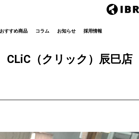
おすすめ商品
コラム
お知らせ
採用情報
Hair studio CLIC
ring Hai
スタイル
カラー
ストレート
パーマ
CLiC（クリック）辰巳店
店
茂原店
辰巳店
鎌取店
五井店