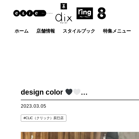
ホーム
店舗情報
スタイルブック
特集メニュー
Hair Art dix
ヘア
浜野店
佐倉店
蘇我
五井グラン
土気店
ド店
design color
…
2023.03.05
CLiC（クリック）辰巳店