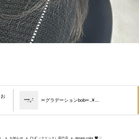
々お
✂︎グラデーションbob✂︎..¥…
）
»
お知らせ
»
CLiC（クリック）辰巳店
»
design color
…