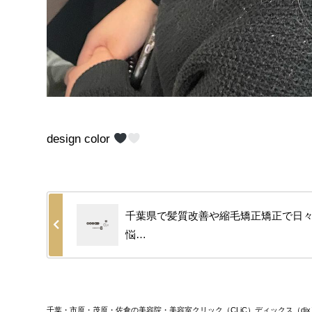
design color
千葉県で髪質改善や縮毛矯正矯正で日
悩…
千葉・市原・茂原・佐倉の美容院・美容室クリック（CLiC）ディックス（dix