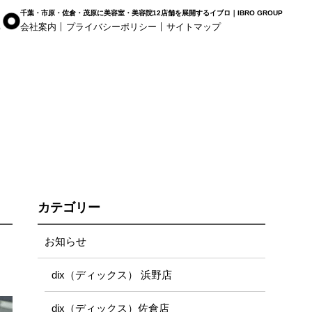
千葉・市原・佐倉・茂原に美容室・美容院12店舗を展開するイブロ｜IBRO GROUP
会社案内
プライバシーポリシー
サイトマップ
r Haus
白髪染め専科8（エイト）
着付け
姉ヶ崎店
浜野店
五井店
カテゴリー
お知らせ
dix（ディックス） 浜野店
dix（ディックス）佐倉店