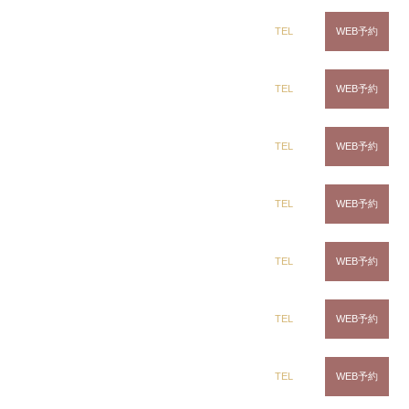
課題山積みな1年、駆け抜けたいと思います
・
dix（ディックス） 蘇我店
TEL
WEB予約
dix（ディックス） 土気店
TEL
WEB予約
2023年度入社式！本年度もよろしく
dix（ディックス） 五井グランド店
TEL
WEB予約
お…
CLiC（クリック）茂原店
TEL
WEB予約
ボブのヘアアレンジ
シニョンスタイ
ル
…
CLiC（クリック）辰巳店
TEL
WEB予約
CLiC（クリック）鎌取店
カテゴリー
TEL
WEB予約
お知らせ
CLiC（クリック）五井店
TEL
WEB予約
dix（ディックス） 浜野店