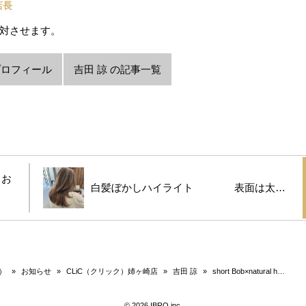
 店長
対させます。
プロフィール
吉田 諒 の記事一覧
々お
白髪ぼかしハイライト 表面は太…
）
»
お知らせ
»
CLiC（クリック）姉ヶ崎店
»
吉田 諒
»
short Bob×natural h…
© 2026 IBRO inc.