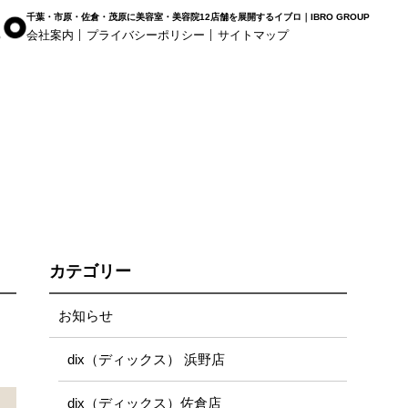
千葉・市原・佐倉・茂原に美容室・美容院12店舗を展開するイブロ｜IBRO GROUP
会社案内
プライバシーポリシー
サイトマップ
r Haus
白髪染め専科8（エイト）
着付け
姉ヶ崎店
浜野店
五井店
カテゴリー
お知らせ
dix（ディックス） 浜野店
dix（ディックス）佐倉店