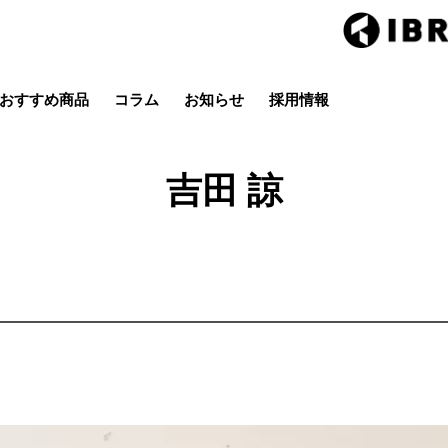
おすすめ商品
コラム
お知らせ
採用情報
Hair studio CLIC
ring Hai
スタイル
カラー
ストレート
パーマ
吉田 諒
店
茂原店
辰巳店
鎌取店
五井店