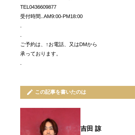
TEL0436609877
受付時間..AM9:00-PM18:00
.
.
ご予約は、↑お電話、又はDMから
承っております。
.
edit
この記事を書いたのは
吉田 諒