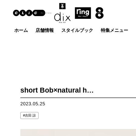
ホーム
店舗情報
スタイルブック
特集メニュー
Hair Art dix
ヘア
浜野店
佐倉店
蘇我
五井グラン
土気店
ド店
short Bob×natural h…
2023.05.25
吉田 諒