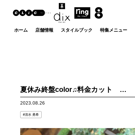
ホーム
店舗情報
スタイルブック
特集メニュー
Hair Art dix
ヘア
浜野店
佐倉店
蘇我
五井グラン
土気店
ド店
夏休み終盤color♫料金カット …
2023.08.26
清水 勇希