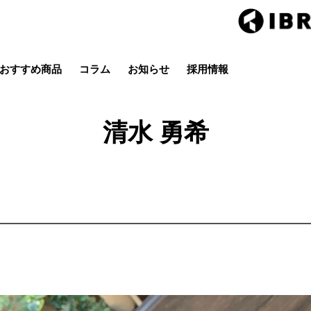
おすすめ商品
コラム
お知らせ
採用情報
Hair studio CLIC
ring Hai
スタイル
カラー
ストレート
パーマ
清水 勇希
店
茂原店
辰巳店
鎌取店
五井店