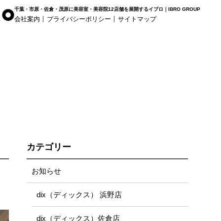
千葉・市原・佐倉・茂原に美容室・美容院12店舗を展開するイブロ｜IBRO GROUP
会社案内
プライバシーポリシー
サイトマップ
r Haus
白髪染め専科8（エイト）
着付け
姉ヶ崎店
浜野店
五井店
カテゴリー
お知らせ
dix（ディックス） 浜野店
dix（ディックス）佐倉店