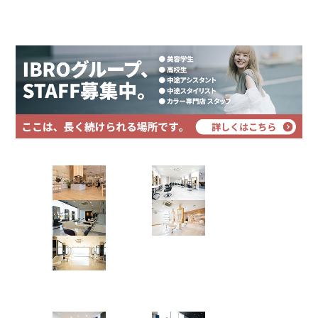
プライバシーポリシー
サイトマップ
Hair Art dix
浜野店
佐倉店
蘇我店
土気店
五井グラン
ド店
Hair studio CLIC