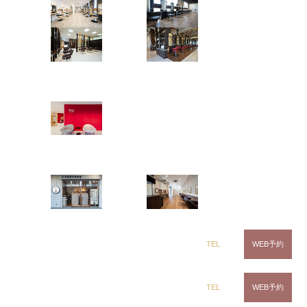
茂原店
辰巳店
鎌取店
五井店
ring Hair Haus
姉ヶ崎店
白髪染め専科8（エイト）
浜野店
五井店
dix（ディックス） 浜野店
TEL
WEB予約
dix（ディックス）佐倉店
TEL
WEB予約