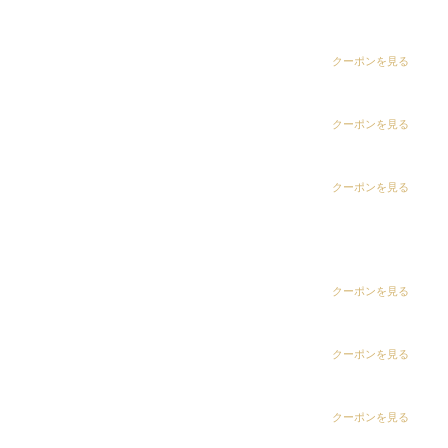
dix（ディックス） 五井グランド店
CLiC（クリック）茂原店
クーポンを見る
CLiC（クリック）辰巳店
クーポンを見る
CLiC（クリック）鎌取店
クーポンを見る
マジでやってよかった毛髪クレンジング
CLiC（クリック）五井店
＼新トリートメントメニュー／
ring Hair Haus 姉ヶ崎店
クーポンを見る
9月1日 話題の毛髪クレンジング
全店導入スタート!!
白髪染め専科8（エイト）浜野店
クーポンを見る
例えばこんな方には「髪のリセット」がオススメ
・スタイリング剤を日々使う
白髪染め専科8（エイト）五井店
クーポンを見る
・アウトドア派