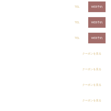
ring Hair Haus 姉ヶ崎店
TEL
WEB予約
白髪染め専科8（エイト）浜野店
TEL
WEB予約
白髪染め専科8（エイト）五井店
TEL
WEB予約
dix（ディックス） 浜野店
クーポンを見る
dix（ディックス）佐倉店
クーポンを見る
dix（ディックス） 蘇我店
クーポンを見る
dix（ディックス） 土気店
クーポンを見る