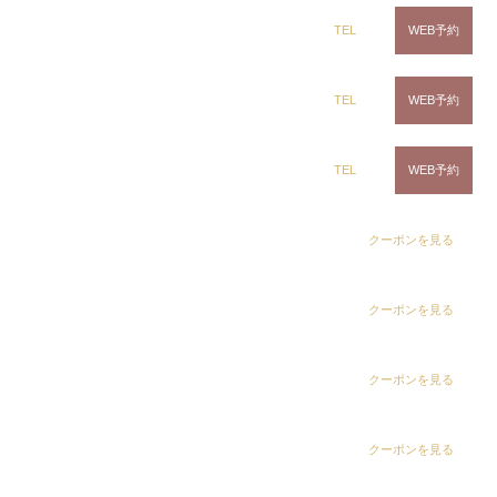
ring Hair Haus 姉ヶ崎店
TEL
WEB予約
白髪染め専科8（エイト）浜野店
TEL
WEB予約
白髪染め専科8（エイト）五井店
TEL
WEB予約
dix（ディックス） 浜野店
クーポンを見る
dix（ディックス）佐倉店
クーポンを見る
dix（ディックス） 蘇我店
クーポンを見る
dix（ディックス） 土気店
クーポンを見る