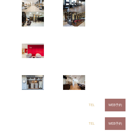
茂原店
辰巳店
鎌取店
五井店
ring Hair Haus
姉ヶ崎店
白髪染め専科8（エイト）
浜野店
五井店
dix（ディックス） 浜野店
TEL
WEB予約
dix（ディックス）佐倉店
TEL
WEB予約