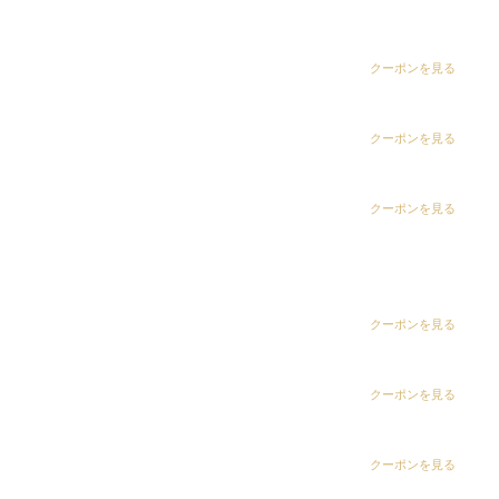
dix（ディックス） 五井グランド店
CLiC（クリック）茂原店
クーポンを見る
CLiC（クリック）辰巳店
クーポンを見る
CLiC（クリック）鎌取店
クーポンを見る
CLiC（クリック）五井店
ring Hair Haus 姉ヶ崎店
クーポンを見る
白髪染め専科8（エイト）浜野店
クーポンを見る
白髪染め専科8（エイト）五井店
クーポンを見る