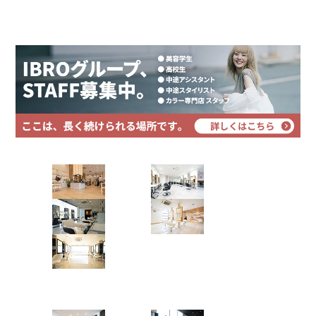
プライバシーポリシー
サイトマップ
Hair Art dix
浜野店
佐倉店
蘇我店
土気店
五井グラン
ド店
Hair studio CLIC