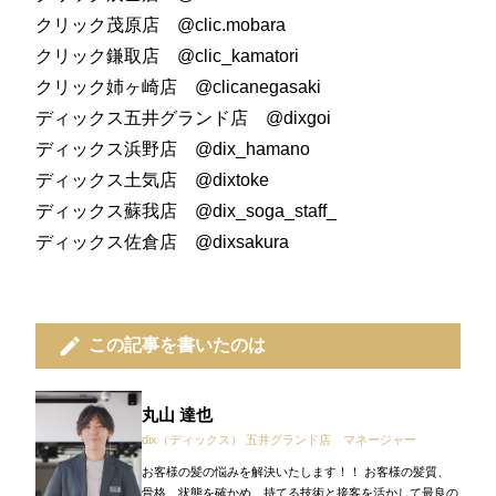
クリック茂原店 @clic.mobara
クリック鎌取店 @clic_kamatori
クリック姉ヶ崎店 @clicanegasaki
ディックス五井グランド店 @dixgoi
ディックス浜野店 @dix_hamano
ディックス土気店 @dixtoke
ディックス蘇我店 @dix_soga_staff_
ディックス佐倉店 @dixsakura
edit
この記事を書いたのは
丸山 達也
dix（ディックス） 五井グランド店 マネージャー
お客様の髪の悩みを解決いたします！！ お客様の髪質、
骨格、状態を確かめ、持てる技術と接客を活かして最良の