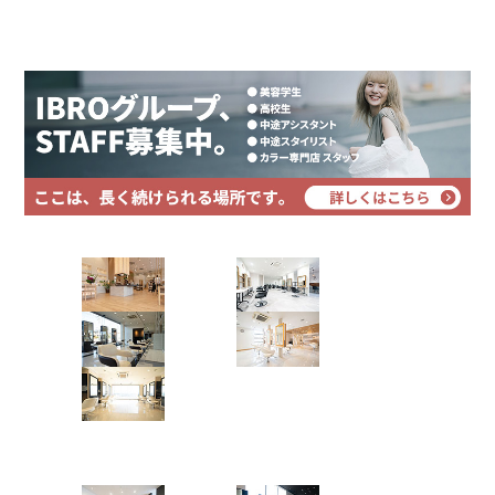
プライバシーポリシー
サイトマップ
Hair Art dix
浜野店
佐倉店
蘇我店
土気店
五井グラン
ド店
Hair studio CLIC