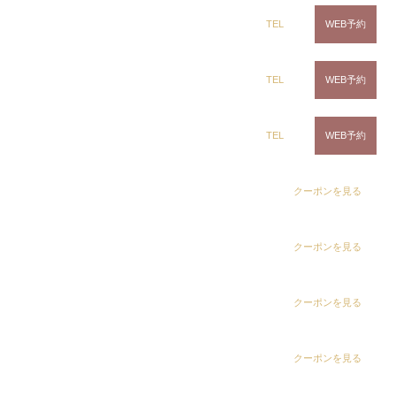
ring Hair Haus 姉ヶ崎店
TEL
WEB予約
白髪染め専科8（エイト）浜野店
TEL
WEB予約
なんと言っても「シークワーサー」の香りが最高で
白髪染め専科8（エイト）五井店
TEL
WEB予約
す。
dix（ディックス） 浜野店
クーポンを見る
お風呂場を包み込む香りで、気分はすでに沖縄です
☆
dix（ディックス）佐倉店
クーポンを見る
南国で過ごしたい。
dix（ディックス） 蘇我店
クーポンを見る
dix（ディックス） 土気店
クーポンを見る