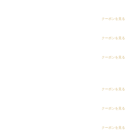
dix（ディックス） 五井グランド店
CLiC（クリック）茂原店
クーポンを見る
CLiC（クリック）辰巳店
クーポンを見る
沖縄のまちをブラブラしたい
CLiC（クリック）鎌取店
クーポンを見る
CLiC（クリック）五井店
ring Hair Haus 姉ヶ崎店
クーポンを見る
白髪染め専科8（エイト）浜野店
クーポンを見る
白髪染め専科8（エイト）五井店
クーポンを見る