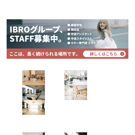
プライバシーポリシー
サイトマップ
ハローエブリワン♪イッツァ、サマータイム！！
ギンギラギンの夏が近づいてまいりましたが、皆様
はいかがお過ごしでしょうか？
最近では強い日差しで頭や髪がベタベタするし、日
焼けも気になる
Hair Art dix
そんな今回の授業は「夏から守るサマーシャンプ
ー」です☆
浜野店
佐倉店
蘇我店
土気店
コロナストレスをサマーシャンプ
五井グラン
ーで緩和
ド店
肌寒い季節が終わり、楽しい夏がやってきました。
Hair studio CLIC