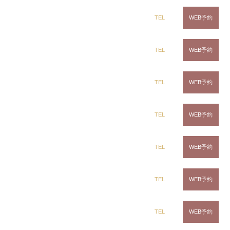
dix（ディックス） 蘇我店
TEL
WEB予約
クオレ サマーシャンプ
dix（ディックス） 土気店
TEL
WEB予約
ーシリーズ
です。
dix（ディックス） 五井グランド店
TEL
WEB予約
南国の香りと南国成分で旅行気分☆
CLiC（クリック）茂原店
TEL
WEB予約
CLiC（クリック）辰巳店
TEL
WEB予約
CLiC（クリック）鎌取店
TEL
WEB予約
CLiC（クリック）五井店
TEL
WEB予約