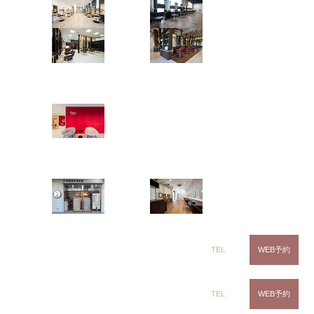
しかし、世界はコロナにより不要不急の外出が制限
茂原店
辰巳店
され なかなか思う通りの夏が過ごせそうにもない
今日この頃。
鎌取店
五井店
南の島を満喫する楽しい夏を想像すると それだけ
ring Hair Haus
でストレスが溜まってしまいそうですね。
姉ヶ崎店
そんな2021年の「夏」のストレスをぶっ飛ばすシャ
ンプーが
白髪染め専科8（エイト）
浜野店
五井店
dix（ディックス） 浜野店
TEL
WEB予約
dix（ディックス）佐倉店
TEL
WEB予約