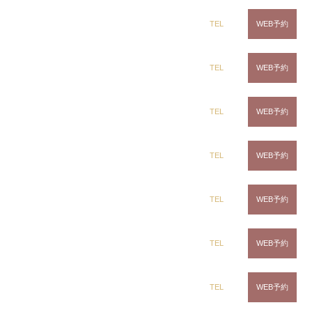
目元の特別ケア
dix（ディックス） 蘇我店
TEL
WEB予約
アクセスランキング
dix（ディックス） 土気店
TEL
WEB予約
dix（ディックス） 五井グランド店
TEL
WEB予約
新着記事
CLiC（クリック）茂原店
TEL
WEB予約
NEW
2026.08.07
夏の頭皮トラブル、原因と今日からできる対策【美容師
が解説】
CLiC（クリック）辰巳店
TEL
WEB予約
NEW
2026.07.31
夏に白髪が増える・目立つのはなぜ？美容師が教える白
CLiC（クリック）鎌取店
TEL
WEB予約
髪と夏の頭皮ケアQ&A
2026.07.24
夏こそ透明感カラーへ！グレージュ×ハイライトで叶える
CLiC（クリック）五井店
TEL
WEB予約
軽やかヘア【美容師が解説】