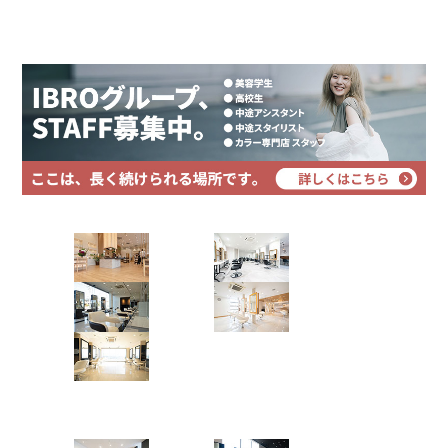
プライバシーポリシー
且つ効果を最大限に引き出すと言うもの。
サイトマップ
質感やパーマのかかりが断然違います?
Hair Art dix
浜野店
佐倉店
蘇我店
土気店
五井グラン
ド店
Hair studio CLIC