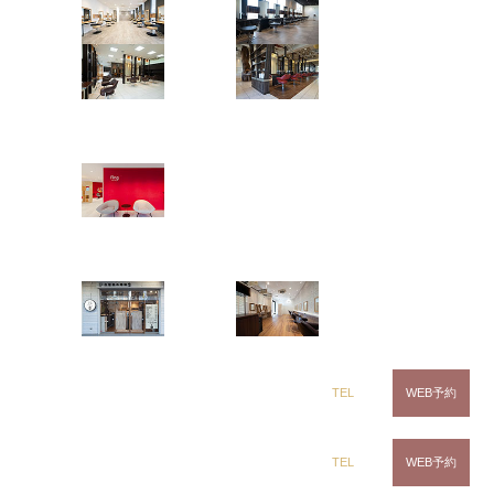
茂原店
辰巳店
鎌取店
五井店
ring Hair Haus
姉ヶ崎店
白髪染め専科8（エイト）
浜野店
五井店
鏡を見て、ハッとしたら、、
dix（ディックス） 浜野店
TEL
WEB予約
dix（ディックス）佐倉店
TEL
WEB予約