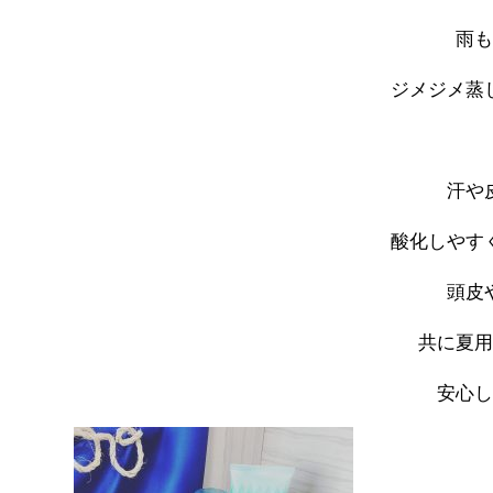
雨
ジメジメ蒸
汗や
酸化しやす
頭皮
共に夏
安心