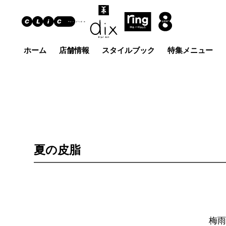
ホーム
店舗情報
スタイルブック
特集メニュー
Hair Art dix
ヘア
浜野店
佐倉店
蘇我
五井グラン
土気店
ド店
夏の皮脂
梅