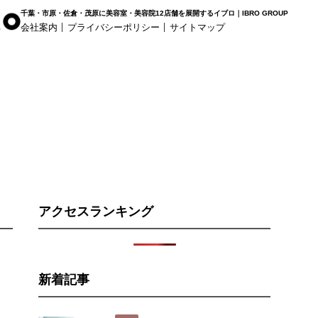
千葉・市原・佐倉・茂原に美容室・美容院12店舗を展開するイブロ｜IBRO GROUP
会社案内
プライバシーポリシー
サイトマップ
r Haus
白髪染め専科8（エイト）
着付け
姉ヶ崎店
浜野店
五井店
アクセスランキング
新着記事