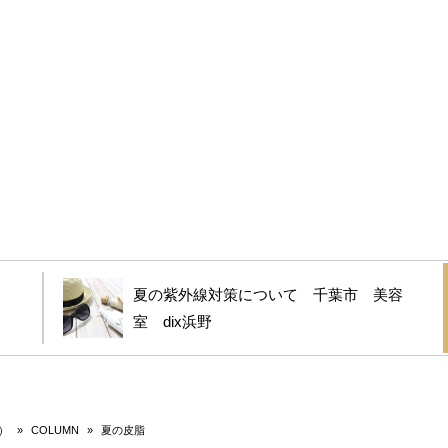
夏の紫外線対策について 千葉市 美容
室 dix浜野
）
»
COLUMN
»
夏の皮脂