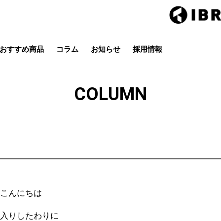
おすすめ商品
コラム
お知らせ
採用情報
Hair studio CLIC
ring Hai
スタイル
カラー
ストレート
パーマ
COLUMN
店
茂原店
辰巳店
鎌取店
五井店
こんにちは
雨入りしたわりに