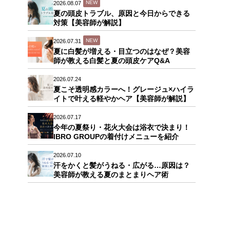
NEW
2026.08.07
夏の頭皮トラブル、原因と今日からできる
対策【美容師が解説】
NEW
2026.07.31
夏に白髪が増える・目立つのはなぜ？美容
師が教える白髪と夏の頭皮ケアQ&A
2026.07.24
夏こそ透明感カラーへ！グレージュ×ハイラ
イトで叶える軽やかヘア【美容師が解説】
2026.07.17
今年の夏祭り・花火大会は浴衣で決まり！
IBRO GROUPの着付けメニューを紹介
2026.07.10
汗をかくと髪がうねる・広がる…原因は？
美容師が教える夏のまとまりヘア術