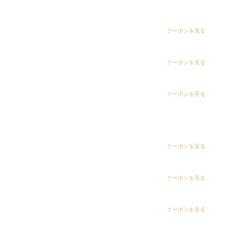
dix（ディックス） 五井グランド店
2. 頭皮の乾燥・ごわつき
CLiC（クリック）茂原店
クーポンを見る
頭皮が日焼けすると、お肌と同じように乾燥し、ご
CLiC（クリック）辰巳店
わついたり、ときに皮むけを起こすこともありま
クーポンを見る
す。うるおいバランスも乱れやすくなります。
CLiC（クリック）鎌取店
クーポンを見る
3. 髪の土台＝頭皮環境への影響
CLiC（クリック）五井店
頭皮は健やかな髪を育てる土台です。紫外線による
ring Hair Haus 姉ヶ崎店
クーポンを見る
ダメージが積み重なって頭皮環境が乱れると、髪の
ハリやコシの感じ方にも影響することがあります。
白髪染め専科8（エイト）浜野店
クーポンを見る
【早見表】紫外線が強い時期・時間
白髪染め専科8（エイト）五井店
クーポンを見る