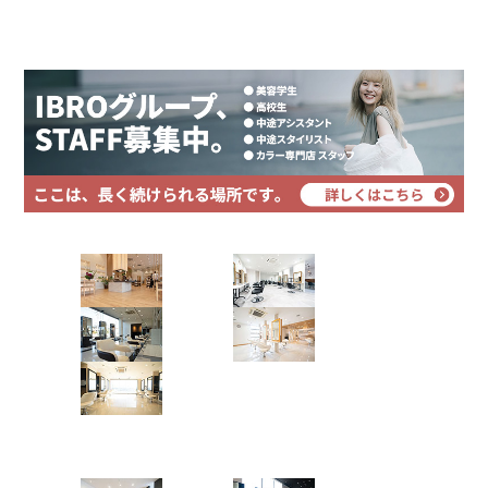
プライバシーポリシー
2.1.
1. 髪のパサつき・枝毛・色落ち
サイトマップ
2.2.
2. 頭皮の乾燥・ごわつき
2.3.
3. 髪の土台＝頭皮環境への影響
3.
【早見表】紫外線が強い時期・時間
4.
今日からできる髪・頭皮の紫外線対策
4.1.
1. 帽子・日傘で物理的に防ぐ（いちばん確実）
4.2.
2. 髪にも使えるUVスプレーを取り入れる
4.3.
3. 分け目をときどき変える
4.4.
4. 屋外で過ごした日は、その日のうちにケアする
Hair Art dix
5.
日焼けしてしまった後のケア
6.
カラー・パーマをしている髪は、とくに注意
浜野店
佐倉店
7.
よくある質問
7.1.
Q. 髪にも日焼け止めは必要ですか？
蘇我店
土気店
7.2.
Q. 帽子をかぶると蒸れて頭皮に悪くないですか？
7.3.
Q. 紫外線で白髪は増えますか？
五井グラン
7.4.
Q. 日焼けで色落ちしたヘアカラーは元に戻ります
ド店
か？
8.
まとめ：髪と頭皮も、肌と同じように守りましょう
Hair studio CLIC