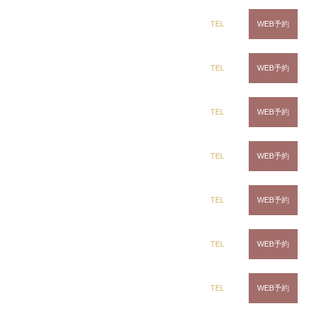
落ち・頭皮の乾燥を引き起こし、対策をしないと夏
dix（ディックス） 蘇我店
TEL
WEB予約
のあいだにダメージが少しずつ蓄積していきます。
逆に、
帽子・日傘・髪用のUVケア
を取り入れれば、
dix（ディックス） 土気店
TEL
WEB予約
ダメージは大きく減らせます。
この記事では、紫外線が髪と頭皮に与える影響と、
dix（ディックス） 五井グランド店
TEL
WEB予約
今日からできる対策、そして日焼けしてしまった後
のケアまでを、美容師がわかりやすく解説します。
CLiC（クリック）茂原店
TEL
WEB予約
髪や頭皮も「日焼け」します
CLiC（クリック）辰巳店
TEL
WEB予約
髪の表面を覆う「キューティクル」には、お肌のよ
CLiC（クリック）鎌取店
TEL
WEB予約
うなメラニン（紫外線を吸収してくれる色素）がほ
とんどありません。そのため髪は紫外線の影響を受
けやすく、いわば無防備な状態です。
CLiC（クリック）五井店
TEL
WEB予約