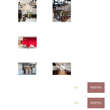
茂原店
辰巳店
鎌取店
五井店
ring Hair Haus
姉ヶ崎店
白髪染め専科8（エイト）
浜野店
五井店
日焼け対策というと、まず思い浮かぶのはお肌のこ
と。でも、
髪や頭皮も、肌と同じように日焼けしま
dix（ディックス） 浜野店
TEL
WEB予約
す
。しかも髪と頭皮は、お肌よりも無防備なまま紫
外線を浴びてしまいがちです。
dix（ディックス）佐倉店
TEL
WEB予約
結論からお伝えすると、紫外線は髪のパサつき・色