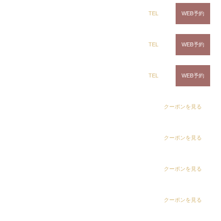
さらに頭皮は、体の中でも
もっとも太陽に近く、紫
ring Hair Haus 姉ヶ崎店
TEL
WEB予約
外線を真上から受ける場所
です。特に分け目やつむ
じなど、地肌が見えている部分は集中して紫外線を
白髪染め専科8（エイト）浜野店
浴びています。
TEL
WEB予約
白髪染め専科8（エイト）五井店
TEL
WEB予約
紫外線が髪・頭皮に与える3つのダ
メージ
dix（ディックス） 浜野店
クーポンを見る
1. 髪のパサつき・枝毛・色落ち
dix（ディックス）佐倉店
クーポンを見る
紫外線はキューティクルを傷つけ、髪の内部の水分
dix（ディックス） 蘇我店
クーポンを見る
やタンパク質を流出しやすくします。その結果、パ
サつき・枝毛・切れ毛につながります。また、ヘア
カラーの色素も分解されるため、
染めた色が早く抜
dix（ディックス） 土気店
クーポンを見る
けて
しまいます。