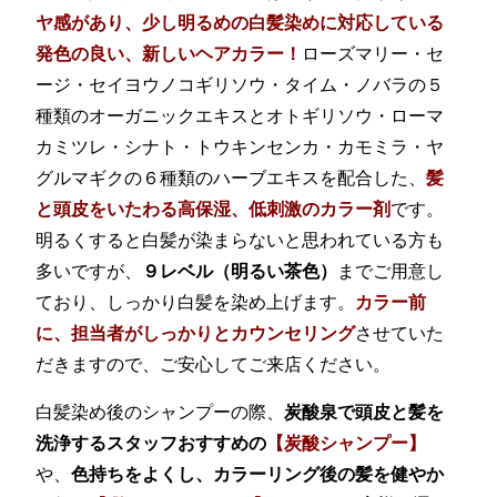
ヤ感があり、少し明るめの白髪染めに対応している
発色の良い、新しいヘアカラー！
ローズマリー・セ
ージ・セイヨウノコギリソウ・タイム・ノバラの５
種類のオーガニックエキスとオトギリソウ・ローマ
カミツレ・シナト・トウキンセンカ・カモミラ・ヤ
グルマギクの６種類のハーブエキスを配合した、
髪
と頭皮をいたわる高保湿、低刺激のカラー剤
です。
明るくすると白髪が染まらないと思われている方も
多いですが、
９レベル（明るい茶色）
までご用意し
ており、しっかり白髪を染め上げます。
カラー前
に、
担当者がしっかりとカウンセリング
させていた
だきますので、ご安心してご来店ください。
白髪染め後のシャンプーの際、
炭酸泉で頭皮と髪を
洗浄するスタッフおすすめの
【炭酸シャンプー】
や、
色持ちをよくし、カラーリング後の髪を健やか