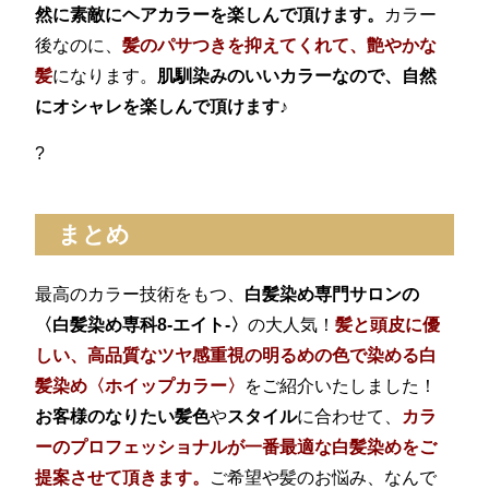
然に素敵にヘアカラーを楽しんで頂けます。
カラー
後なのに、
髪のパサつきを抑えてくれて、艶やかな
髪
になります。
肌馴染みのいいカラーなので、自然
にオシャレを楽しんで頂けます♪
?
まとめ
最高のカラー技術をもつ、
白髪染め専門サロンの
〈白髪染め専科8-エイト-〉
の大人気！
髪と頭皮に優
しい、高品質なツヤ感重視の明るめの色で染める白
髪染め〈ホイップカラー〉
をご紹介いたしました！
お客様のなりたい髪色
や
スタイル
に合わせて、
カラ
ーのプロフェッショナルが一番最適な白髪染めをご
提案させて頂きます。
ご希望や髪のお悩み、なんで