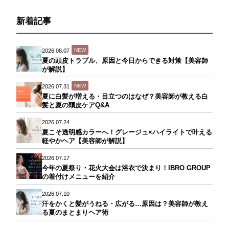
新着記事
NEW
2026.08.07
夏の頭皮トラブル、原因と今日からできる対策【美容師
が解説】
NEW
2026.07.31
夏に白髪が増える・目立つのはなぜ？美容師が教える白
髪と夏の頭皮ケアQ&A
2026.07.24
夏こそ透明感カラーへ！グレージュ×ハイライトで叶える
軽やかヘア【美容師が解説】
2026.07.17
今年の夏祭り・花火大会は浴衣で決まり！IBRO GROUP
の着付けメニューを紹介
2026.07.10
汗をかくと髪がうねる・広がる…原因は？美容師が教え
る夏のまとまりヘア術