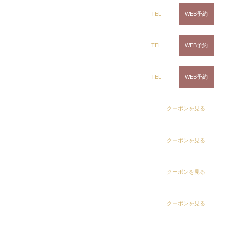
??詳しい白髪染め専門サロンの〈白髪染め専科8-エ
ring Hair Haus 姉ヶ崎店
TEL
WEB予約
イト-〉の紹介ページはコチラ
白髪染め専科8（エイト）浜野店
TEL
WEB予約
白髪染め専科8（エイト）五井店
TEL
WEB予約
ここが他の美容室と違います！
dix（ディックス） 浜野店
クーポンを見る
1.短時間での施術
dix（ディックス）佐倉店
クーポンを見る
円滑な予約
と
施術システム
だから、
よりスピーディ
ーにカラーが仕上がります。
施術までの待ち時間な
dix（ディックス） 蘇我店
クーポンを見る
どもございません。
お客様のお時間を大切にしたい
ので、白髪染め専門サロンの〈白髪染め専科8-エイ
dix（ディックス） 土気店
クーポンを見る
ト-〉は
お客様をお待たせしません。