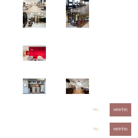
茂原店
辰巳店
?
鎌取店
五井店
白髪染め専門サロンの〈白髪染め
ring Hair Haus
専科8-エイト-〉
姉ヶ崎店
白髪染め専科8-エイト-ってどんなお店？
白髪染め専科8（エイト）
千葉県市原市に姉ヶ崎店 ? 五井店 ? 辰巳店 ? 五井グ
浜野店
五井店
ランド店、 千葉市に鎌取店 ? 浜野店 ? 土気店 ? 蘇我
店、茂原市に茂原店、佐倉市に佐倉店を展開中の
〈Hair Studio CLIC（クリック）?Hair Art dix（ディ
dix（ディックス） 浜野店
TEL
WEB予約
ックス）〉の中でも、
最高のカラー技術をもつ〈白
髪染め専科8-エイト-〉
は、
髪を染めることに特化し
dix（ディックス）佐倉店
TEL
WEB予約
た“白髪染め専用サロン”
です。カラーに特化してい