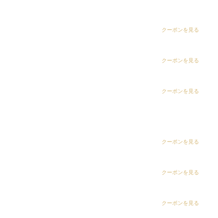
dix（ディックス） 五井グランド店
CLiC（クリック）茂原店
クーポンを見る
CLiC（クリック）辰巳店
クーポンを見る
CLiC（クリック）鎌取店
クーポンを見る
CLiC（クリック）五井店
ring Hair Haus 姉ヶ崎店
クーポンを見る
白髪染め専科8（エイト）浜野店
クーポンを見る
白髪染め専科8（エイト）五井店
クーポンを見る
2.高品質の技術