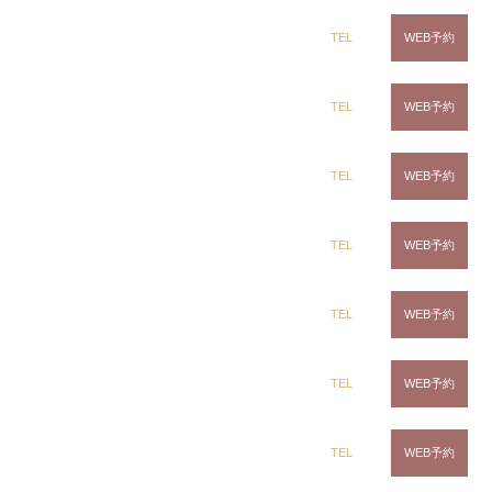
るからこその、
高品質なカラー技術のご提供
ができ
ます*
dix（ディックス） 蘇我店
TEL
WEB予約
2019年12月、白髪染め専門サロンの〈白髪染め専科
dix（ディックス） 土気店
TEL
WEB予約
8-エイト-〉の新店を五井にオープン予定です！お近
くのお客様はそちらの店舗も12月以降にご利用頂け
dix（ディックス） 五井グランド店
ます！また後日、詳しい新店舗のご紹介もさせて頂
TEL
WEB予約
きますので、お楽しみに?
CLiC（クリック）茂原店
TEL
WEB予約
CLiC（クリック）辰巳店
TEL
WEB予約
CLiC（クリック）鎌取店
TEL
WEB予約
CLiC（クリック）五井店
TEL
WEB予約