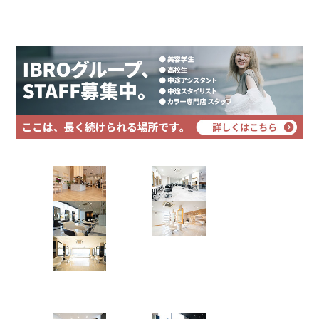
プライバシーポリシー
2.
大人気のホイップカラーって？
サイトマップ
2.1.
頭皮や髪に優しい白髪染め
2.2.
ホイップカラーの施術スタイルをご紹介*
3.
まとめ
4.
店舗紹介
本日は、
白髪染め専門サロンの〈白髪染め専科8-エイ
ト-〉
の
大人気！髪に優しい、高品質なホイップカラ
Hair Art dix
ー
をご紹介いたします。千葉県市原市に姉ヶ崎店 ?
五井店 ? 辰巳店 ? 五井グランド店、 千葉市に鎌取店
浜野店
佐倉店
? 浜野店 ? 土気店 ? 蘇我店、茂原市に茂原店、佐倉市
に佐倉店を展開中の〈Hair Studio CLIC（クリッ
蘇我店
土気店
ク）?Hair Art dix（ディックス）〉の中でも、
最高の
五井グラン
カラー技術
をもつ、
白髪染め専門サロンの〈白髪染
ド店
め専科8-エイト-〉
がオススメする、
高品質なツヤ感
重視の明るめの色で染める白髪染め〈ホイップカラ
Hair studio CLIC
ー〉
の魅力をお伝えします*