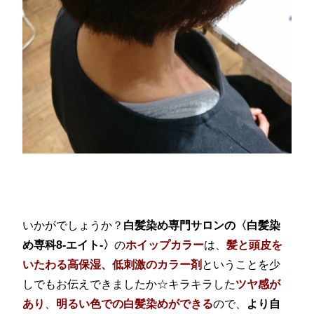
いかがでしょうか？
白髪染め専門サロンの〈白髪染
め専科8-エイト-〉
の
ホイップカラー
は、
髪と頭皮を
いたわる高保湿、低刺激のカラー剤
ということを少
しでもお伝えできましたか☆キラキラした
ツヤ感が
あり
、
明るい色での白髪染めができる
ので、
より自