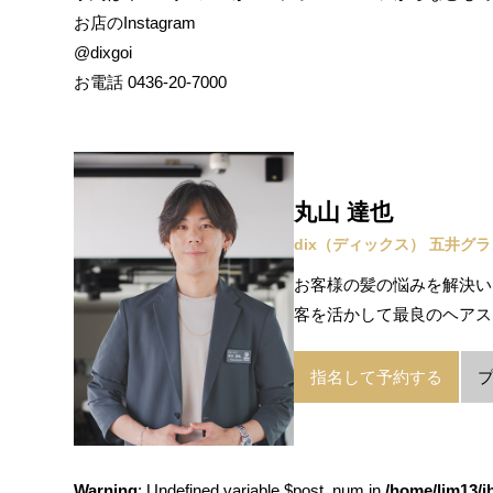
お店のInstagram
@dixgoi
お電話 0436-20-7000
丸山 達也
dix（ディックス） 五井グ
お客様の髪の悩みを解決い
客を活かして最良のヘアス
指名して予約する
Warning
: Undefined variable $post_num in
/home/lim13/i