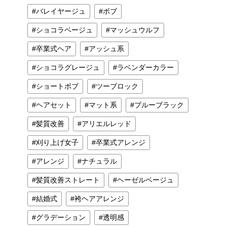
バレイヤージュ
ボブ
ショコラベージュ
マッシュウルフ
卒業式ヘア
アッシュ系
ショコラグレージュ
ラベンダーカラー
ショートボブ
ツーブロック
ヘアセット
マット系
ブルーブラック
髪質改善
アリエルレッド
刈り上げ女子
卒業式アレンジ
アレンジ
ナチュラル
髪質改善ストレート
ヘーゼルベージュ
結婚式
袴ヘアアレンジ
グラデーション
透明感