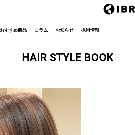
おすすめ商品
コラム
お知らせ
採用情報
Hair studio CLIC
ring Hai
スタイル
カラー
ストレート
パーマ
HAIR STYLE BOOK
店
茂原店
辰巳店
鎌取店
五井店