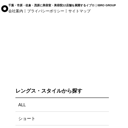
千葉・市原・佐倉・茂原に美容室・美容院12店舗を展開するイブロ｜IBRO GROUP
会社案内
プライバシーポリシー
サイトマップ
r Haus
白髪染め専科8（エイト）
着付け
姉ヶ崎店
浜野店
五井店
レングス・スタイルから探す
ALL
ショート