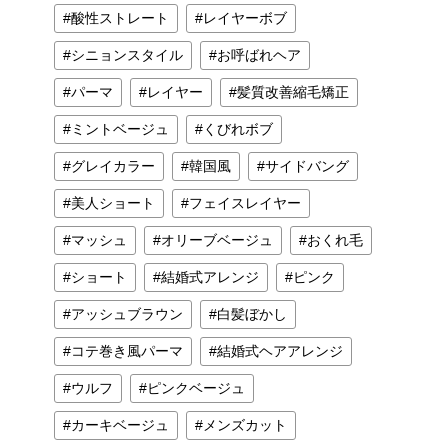
酸性ストレート
レイヤーボブ
シニョンスタイル
お呼ばれヘア
パーマ
レイヤー
髪質改善縮毛矯正
ミントベージュ
くびれボブ
グレイカラー
韓国風
サイドバング
美人ショート
フェイスレイヤー
マッシュ
オリーブベージュ
おくれ毛
ショート
結婚式アレンジ
ピンク
アッシュブラウン
白髪ぼかし
コテ巻き風パーマ
結婚式ヘアアレンジ
ウルフ
ピンクベージュ
カーキベージュ
メンズカット