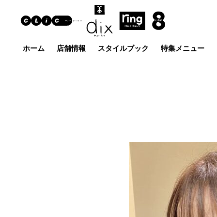
ホーム
店舗情報
スタイルブック
特集メニュー
Hair Art dix
ヘア
浜野店
佐倉店
蘇我
五井グラン
土気店
ド店