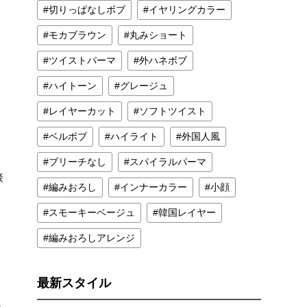
切りっぱなしボブ
イヤリングカラー
モカブラウン
丸みショート
ツイストパーマ
外ハネボブ
ハイトーン
グレージュ
レイヤーカット
ソフトツイスト
ベルボブ
ハイライト
外国人風
ブリーチなし
スパイラルパーマ
接
編みおろし
インナーカラー
小顔
スモーキーベージュ
韓国レイヤー
編みおろしアレンジ
最新スタイル
-