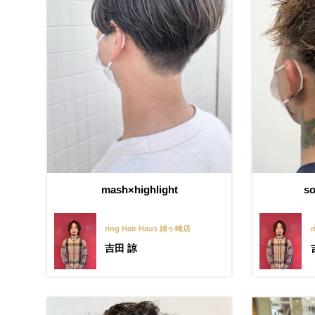
mash×highlight
so
ring Hair Haus 姉ヶ崎店
r
吉田 諒