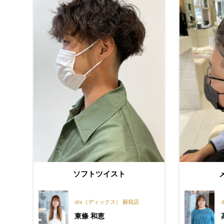
ソフトツイスト
dix（ディックス） 蘇我店
東條 和恵