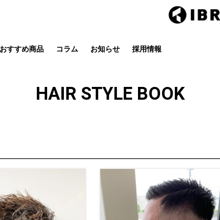
おすすめ商品
コラム
お知らせ
採用情報
Hair studio CLIC
ring Hai
スタイル
カラー
ストレート
パーマ
HAIR STYLE BOOK
店
茂原店
辰巳店
鎌取店
五井店