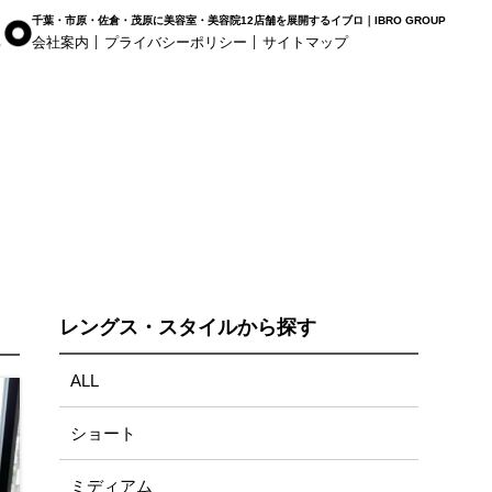
千葉・市原・佐倉・茂原に美容室・美容院12店舗を展開するイブロ｜IBRO GROUP
会社案内
プライバシーポリシー
サイトマップ
r Haus
白髪染め専科8（エイト）
着付け
姉ヶ崎店
浜野店
五井店
レングス・スタイルから探す
ALL
ショート
ミディアム