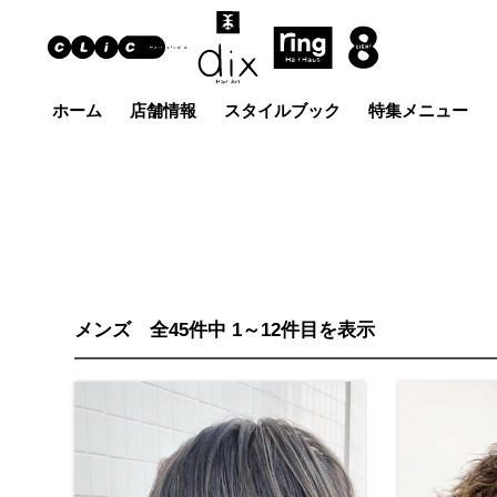
ホーム
店舗情報
スタイルブック
特集メニュー
Hair Art dix
ヘア
浜野店
佐倉店
蘇我
五井グラン
土気店
ド店
メンズ 全45件中 1～12件目を表示