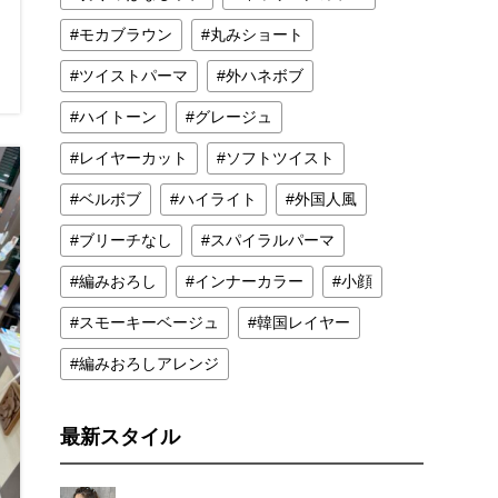
モカブラウン
丸みショート
ツイストパーマ
外ハネボブ
ハイトーン
グレージュ
レイヤーカット
ソフトツイスト
ベルボブ
ハイライト
外国人風
ブリーチなし
スパイラルパーマ
編みおろし
インナーカラー
小顔
スモーキーベージュ
韓国レイヤー
編みおろしアレンジ
最新スタイル