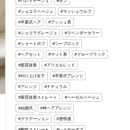
バレイヤージュ
ボブ
ショコラベージュ
マッシュウルフ
卒業式ヘア
アッシュ系
ショコラグレージュ
ラベンダーカラー
ショートボブ
ツーブロック
ヘアセット
マット系
ブルーブラック
髪質改善
アリエルレッド
刈り上げ女子
卒業式アレンジ
アレンジ
ナチュラル
髪質改善ストレート
ヘーゼルベージュ
結婚式
袴ヘアアレンジ
グラデーション
透明感
酸性ストレート
レイヤーボブ