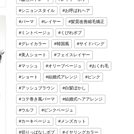
シニョンスタイル
お呼ばれヘア
パーマ
レイヤー
髪質改善縮毛矯正
ミントベージュ
くびれボブ
グレイカラー
韓国風
サイドバング
美人ショート
フェイスレイヤー
マッシュ
オリーブベージュ
おくれ毛
ショート
結婚式アレンジ
ピンク
アッシュブラウン
白髪ぼかし
コテ巻き風パーマ
結婚式ヘアアレンジ
ウルフ
ピンクベージュ
カーキベージュ
メンズカット
切りっぱなしボブ
イヤリングカラー