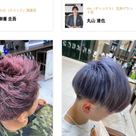
dix（ディックス） 五井グラン
CLiC（クリック）茂原店
ド店
柳瀬 圭吾
丸山 達也