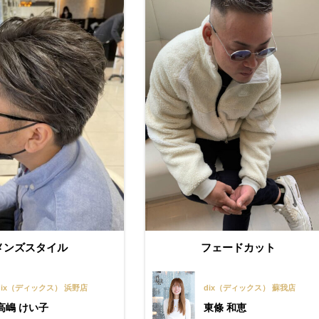
メンズスタイル
フェードカット
dix（ディックス） 浜野店
dix（ディックス） 蘇我店
高嶋 けい子
東條 和恵