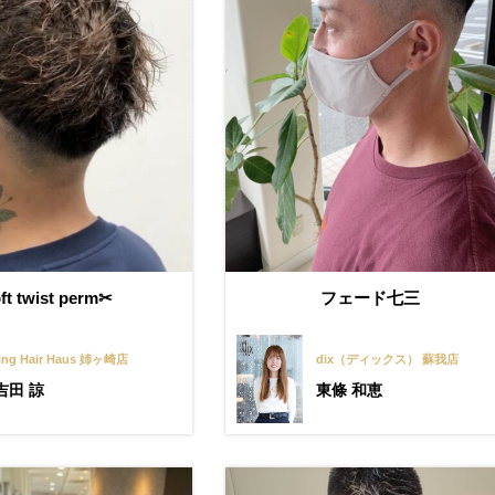
ft twist perm✂︎
フェード七三
ing Hair Haus 姉ヶ崎店
dix（ディックス） 蘇我店
吉田 諒
東條 和恵