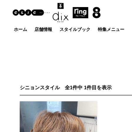
ホーム
店舗情報
スタイルブック
特集メニュー
Hair Art dix
ヘア
浜野店
佐倉店
蘇我
五井グラン
土気店
ド店
シニョンスタイル 全1件中 1件目を表示