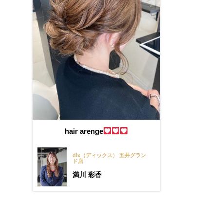
hair arenge
dix（ディックス） 五井グラン
ド店
満川 彩香