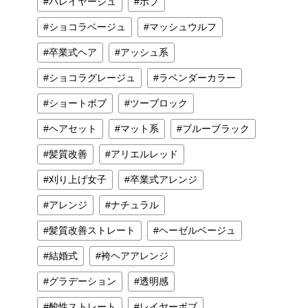
バレイヤージュ
ボブ
ショコラベージュ
マッシュウルフ
卒業式ヘア
アッシュ系
ショコラグレージュ
ラベンダーカラー
ショートボブ
ツーブロック
ヘアセット
マット系
ブルーブラック
髪質改善
アリエルレッド
刈り上げ女子
卒業式アレンジ
アレンジ
ナチュラル
髪質改善ストレート
ヘーゼルベージュ
結婚式
袴ヘアアレンジ
グラデーション
透明感
酸性ストレート
レイヤーボブ