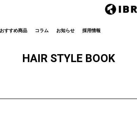
おすすめ商品
コラム
お知らせ
採用情報
Hair studio CLIC
ring Hai
スタイル
カラー
ストレート
パーマ
HAIR STYLE BOOK
店
茂原店
辰巳店
鎌取店
五井店