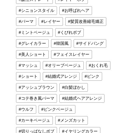
シニョンスタイル
お呼ばれヘア
パーマ
レイヤー
髪質改善縮毛矯正
ミントベージュ
くびれボブ
グレイカラー
韓国風
サイドバング
美人ショート
フェイスレイヤー
マッシュ
オリーブベージュ
おくれ毛
ショート
結婚式アレンジ
ピンク
アッシュブラウン
白髪ぼかし
コテ巻き風パーマ
結婚式ヘアアレンジ
ウルフ
ピンクベージュ
カーキベージュ
メンズカット
切りっぱなしボブ
イヤリングカラー