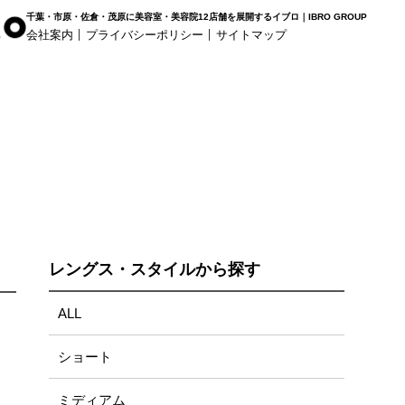
千葉・市原・佐倉・茂原に美容室・美容院12店舗を展開するイブロ｜IBRO GROUP
会社案内
プライバシーポリシー
サイトマップ
r Haus
白髪染め専科8（エイト）
着付け
姉ヶ崎店
浜野店
五井店
レングス・スタイルから探す
ALL
ショート
ミディアム