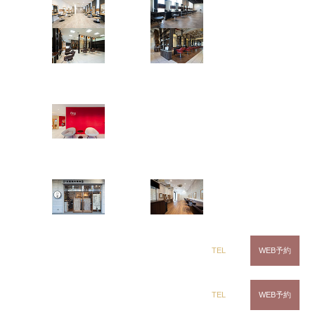
千葉県で髪質改善や縮毛矯正矯正で
茂原店
辰巳店
日々お悩…
鎌取店
五井店
2023.10.06
千葉県で髪質改善や縮毛矯正矯正で日々お悩みを解決
している出口雅人です
• @masatodeguchi • 僕にし
ring Hair Haus
か出来ない髪質改善ストレートで理想の髪を一緒に作
りませんか
• ~menu~ カット カラー 髪質改善 …
姉ヶ崎店
千葉県で髪質改善や縮毛矯正矯正で
日々お悩…
白髪染め専科8（エイト）
2023.09.30
千葉県で髪質改善や縮毛矯正矯正で日々お悩みを解決
している出口雅人です
• @masatodeguchi • 僕にし
浜野店
五井店
か出来ない髪質改善ストレートで理想の髪を一緒に作
りませんか
• ~menu~ カット カラー 髪質改善 …
千葉県で髪質改善や縮毛矯正矯正で
dix（ディックス） 浜野店
TEL
WEB予約
日々お悩…
2023.09.26
dix（ディックス）佐倉店
TEL
WEB予約
千葉県で髪質改善や縮毛矯正矯正で日々お悩みを解決
している出口雅人です
• @masatodeguchi • 僕にし