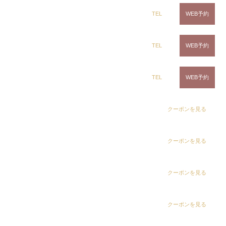
日々お悩…
ring Hair Haus 姉ヶ崎店
TEL
WEB予約
2023.09.08
千葉県で髪質改善や縮毛矯正矯正で日々お悩みを解決
している出口雅人です
• @masatodeguchi • 僕にし
白髪染め専科8（エイト）浜野店
TEL
WEB予約
か出来ない髪質改善ストレートで理想の髪を一緒に作
りませんか
• ~menu~ カット カラー 髪質改善 …
白髪染め専科8（エイト）五井店
TEL
WEB予約
千葉県で髪質改善や縮毛矯正矯正で
日々お悩…
2023.09.07
dix（ディックス） 浜野店
クーポンを見る
千葉県で髪質改善や縮毛矯正矯正で日々お悩みを解決
している出口雅人です
• 今回は髪のクレンジングの
ご紹介です。 どの技術もベースがとても大切になり
dix（ディックス）佐倉店
クーポンを見る
ます。 ストレートはもちろん、カラー、パーマ、ト
リートメントすべての技術 …
dix（ディックス） 蘇我店
クーポンを見る
千葉県で髪質改善や縮毛矯正矯正で
日々お悩…
2023.09.06
dix（ディックス） 土気店
クーポンを見る
千葉県で髪質改善や縮毛矯正矯正で日々お悩みを解決
している出口雅人です
• @masatodeguchi • 僕にし