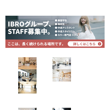
プライバシーポリシー
日頃より dix（ディックス） 浜野店をご愛顧いただ
き、誠にありがとうございます。当店は下記期間、店
サイトマップ
舗リニューアル工事のため 休業 させていただきま
す。 休業期間：2025年8月1日（金）〜9月11日
（木） グランドオー …
千葉県で髪質改善や縮毛矯正矯正で
日々お悩…
2023.11.14
千葉県で髪質改善や縮毛矯正矯正で日々お悩みを解決
Hair Art dix
している出口雅人です
• @masatodeguchi • 僕にし
か出来ない髪質改善ストレートで理想の髪を一緒に作
りませんか
• ~menu~ カット カラー 髪質改善 …
浜野店
佐倉店
千葉県で髪質改善や縮毛矯正矯正で
蘇我店
土気店
日々お悩…
五井グラン
2023.10.19
ド店
千葉県で髪質改善や縮毛矯正矯正で日々お悩みを解決
している出口雅人です
• @masatodeguchi • 僕にし
か出来ない髪質改善ストレートで理想の髪を一緒に作
Hair studio CLIC
りませんか
• ~menu~ カット カラー 髪質改善 …