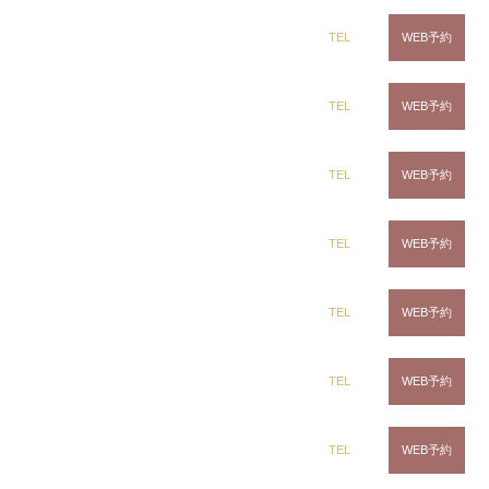
か出来ない髪質改善ストレートで理想の髪を一緒に作
dix（ディックス） 蘇我店
りませんか
• ~menu~ カット カラー 髪質改善 …
TEL
WEB予約
千葉県で髪質改善や縮毛矯正矯正で
dix（ディックス） 土気店
TEL
WEB予約
日々お悩…
2023.09.20
千葉県で髪質改善や縮毛矯正矯正で日々お悩みを解決
dix（ディックス） 五井グランド店
TEL
WEB予約
している出口雅人です
• 今回は他店での縮毛矯正が
うまくはまらなかったお客様です。 ５ヶ月前の縮毛
矯正ですがクセ戻りとダメージ、元々のクセでボリュ
ームが出てしまい艶も無く …
CLiC（クリック）茂原店
TEL
WEB予約
千葉県で髪質改善や縮毛矯正矯正で
CLiC（クリック）辰巳店
TEL
WEB予約
日々お悩…
2023.09.16
千葉県で髪質改善や縮毛矯正矯正で日々お悩みを解決
CLiC（クリック）鎌取店
TEL
WEB予約
している出口雅人です
• @masatodeguchi • 僕にし
か出来ない髪質改善ストレートで理想の髪を一緒に作
りませんか
• ~menu~ カット カラー 髪質改善 …
CLiC（クリック）五井店
TEL
WEB予約
千葉県で髪質改善や縮毛矯正矯正で