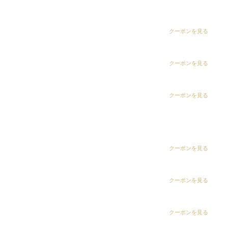
か出来ない髪質改善ストレートで理想の髪を一緒に作
dix（ディックス） 五井グランド店
りませんか
• ~menu~ カット カラー 髪質改善 …
CLiC（クリック）茂原店
クーポンを見る
1
2
3
...
»
カテゴリー
CLiC（クリック）辰巳店
クーポンを見る
お知らせ
CLiC（クリック）鎌取店
クーポンを見る
dix（ディックス） 浜野店
CLiC（クリック）五井店
dix（ディックス）佐倉店
ring Hair Haus 姉ヶ崎店
クーポンを見る
dix（ディックス） 蘇我店
dix（ディックス） 土気店
白髪染め専科8（エイト）浜野店
クーポンを見る
dix（ディックス） 五井グランド店
白髪染め専科8（エイト）五井店
クーポンを見る
CLiC（クリック）茂原店