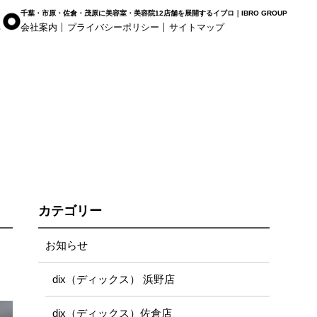
千葉・市原・佐倉・茂原に美容室・美容院12店舗を展開するイブロ｜IBRO GROUP
会社案内
プライバシーポリシー
サイトマップ
r Haus
白髪染め専科8（エイト）
着付け
姉ヶ崎店
浜野店
五井店
カテゴリー
お知らせ
dix（ディックス） 浜野店
dix（ディックス）佐倉店