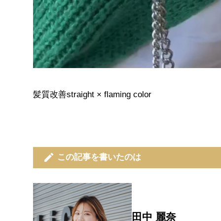
髪質改善straight × flaming color
edit
この記事を書いたのは
田中 麗奈