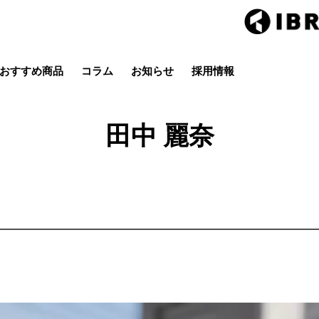
おすすめ商品
コラム
お知らせ
採用情報
Hair studio CLIC
ring Hai
スタイル
カラー
ストレート
パーマ
田中 麗奈
店
茂原店
辰巳店
鎌取店
五井店