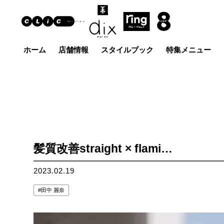
ホーム
店舗情報
スタイルブック
特集メニュー
Hair Art dix
ヘア
浜野店
佐倉店
蘇我
五井グラン
土気店
ド店
髪質改善straight × flami…
2023.02.19
田中 麗奈