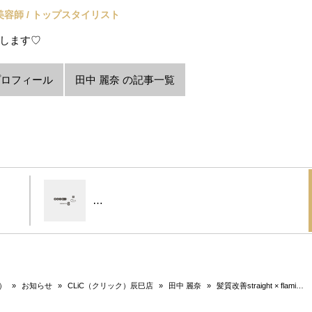
美容師 / トップスタイリスト
します♡
プロフィール
田中 麗奈 の記事一覧
…
）
»
お知らせ
»
CLiC（クリック）辰巳店
»
田中 麗奈
»
髪質改善straight × flami…