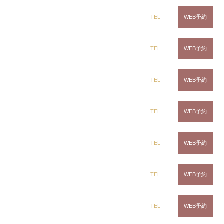
dix（ディックス） 蘇我店
TEL
WEB予約
20歳おめでとうございます♡朝早くか
dix（ディックス） 土気店
TEL
WEB予約
らお…
dix（ディックス） 五井グランド店
TEL
WEB予約
カテゴリー
CLiC（クリック）茂原店
TEL
WEB予約
お知らせ
dix（ディックス） 浜野店
CLiC（クリック）辰巳店
TEL
WEB予約
dix（ディックス）佐倉店
CLiC（クリック）鎌取店
TEL
WEB予約
dix（ディックス） 蘇我店
CLiC（クリック）五井店
TEL
WEB予約
dix（ディックス） 土気店