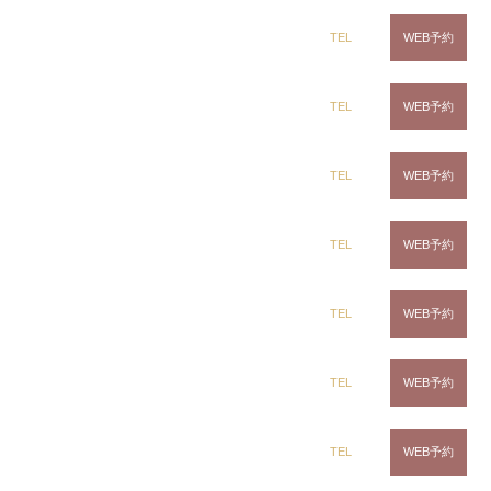
2023.03.17
dix（ディックス） 蘇我店
TEL
WEB予約
卒業おめでとう御座います
いつもありがとう
dix（ディックス） 土気店
TEL
WEB予約
2023.03.10
dix（ディックス） 五井グランド店
TEL
WEB予約
CLiC（クリック）茂原店
TEL
WEB予約
2023.03.09
CLiC（クリック）辰巳店
TEL
WEB予約
CLiC（クリック）鎌取店
TEL
WEB予約
✂︎グラデーションbob✂︎..¥…
CLiC（クリック）五井店
TEL
WEB予約
2023.03.05
✂︎グラデーションbob✂︎ . . ¥6600〜 . . .