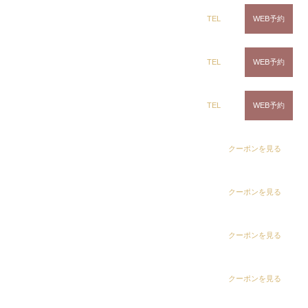
ring Hair Haus 姉ヶ崎店
TEL
WEB予約
1
2
3
...
»
白髪染め専科8（エイト）浜野店
TEL
WEB予約
カテゴリー
白髪染め専科8（エイト）五井店
TEL
WEB予約
お知らせ
dix（ディックス） 浜野店
dix（ディックス） 浜野店
クーポンを見る
dix（ディックス）佐倉店
dix（ディックス）佐倉店
クーポンを見る
dix（ディックス） 蘇我店
dix（ディックス） 蘇我店
クーポンを見る
dix（ディックス） 土気店
dix（ディックス） 五井グランド店
dix（ディックス） 土気店
クーポンを見る
CLiC（クリック）茂原店