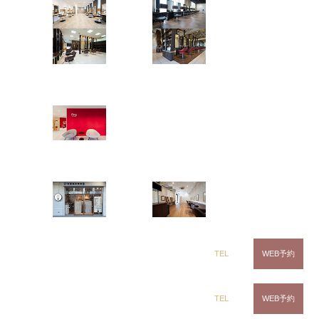
ash gray …
茂原店
辰巳店
2023.04.02
鎌取店
五井店
ash gray
ring Hair Haus
姉ヶ崎店
2023.03.31
白髪染め専科8（エイト）
浜野店
五井店
2023.03.29
dix（ディックス） 浜野店
TEL
WEB予約
卒業おめでとう御座います
いつも
dix（ディックス）佐倉店
TEL
WEB予約
ありが…