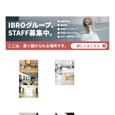
プライバシーポリシー
short gradation¥66…
サイトマップ
2023.07.05
short gradation ¥6600
…..…
2023.07.03
Hair Art dix
. . . . .
浜野店
佐倉店
4月11日 入社式 ※長文※入社…
2023.04.12
蘇我店
土気店
4月11日 入社式 ※長文※ 入社された新人5名の皆
五井グラン
様入社おめでとうございます
今年も表彰もあり、
全店グループMVP 店販売上個人第3位 コタ売上店舗
ド店
第1位 と大変ありがたい賞をいただきました。 思えば
前に2社いた …
Hair studio CLIC