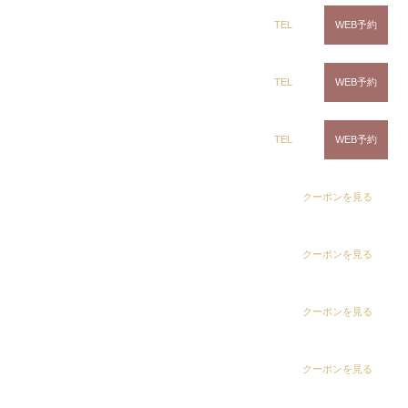
dix（ディックス） 浜野店
ring Hair Haus 姉ヶ崎店
TEL
WEB予約
dix（ディックス）佐倉店
白髪染め専科8（エイト）浜野店
TEL
WEB予約
dix（ディックス） 蘇我店
dix（ディックス） 土気店
白髪染め専科8（エイト）五井店
TEL
WEB予約
dix（ディックス） 五井グランド店
dix（ディックス） 浜野店
クーポンを見る
CLiC（クリック）茂原店
dix（ディックス）佐倉店
クーポンを見る
CLiC（クリック）辰巳店
CLiC（クリック）鎌取店
dix（ディックス） 蘇我店
クーポンを見る
CLiC（クリック）五井店
dix（ディックス） 土気店
クーポンを見る
CLiC（クリック）姉ヶ崎店