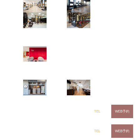
茂原店
辰巳店
鎌取店
五井店
ring Hair Haus
姉ヶ崎店
切りっぱなしロブ
32mmで波巻き
白髪染め専科8（エイト）
浜野店
五井店
edit
この記事を書いたのは
dix（ディックス） 浜野店
TEL
WEB予約
向井 佑太郎
CLiC（クリック）辰巳店 店長 /アートディレクター
dix（ディックス）佐倉店
TEL
WEB予約
御新規の方是非一度担当させて下さい！