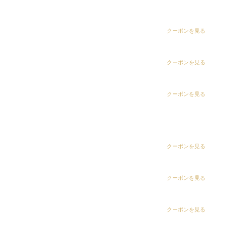
dix（ディックス） 五井グランド店
白髪染め専科8（エイト）浜野店
CLiC（クリック）茂原店
クーポンを見る
白髪染め専科8（エイト）五井店
CLiC（クリック）辰巳店
クーポンを見る
最新情報
CLiC（クリック）鎌取店
クーポンを見る
2026.04.24
【リニューアルオープン】ring Hair Haus姉ヶ崎店
CLiC（クリック）五井店
2026.01.16
ring Hair Haus 姉ヶ崎店
クーポンを見る
【重要】営業時間短縮のお知らせ（白髪染め専科8五井
店）
2025.11.29
白髪染め専科8（エイト）浜野店
クーポンを見る
【ご連絡】クリック姉ヶ崎店 － 外壁補修工事実施のお知
らせ
2025.09.12
白髪染め専科8（エイト）五井店
クーポンを見る
【ご報告】dix（ディックス）浜野店 リニューアルオー