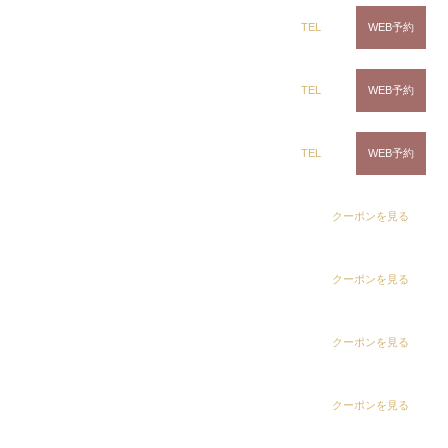
•
ring Hair Haus 姉ヶ崎店
TEL
WEB予約
# 髪質改善千葉
白髪染め専科8（エイト）浜野店
TEL
WEB予約
edit
この記事を書いたのは
白髪染め専科8（エイト）五井店
TEL
WEB予約
出口 雅人
dix（ディックス） 浜野店
クーポンを見る
dix（ディックス） 浜野店 店長
一生涯担当させていただきたい！！
dix（ディックス）佐倉店
クーポンを見る
指名して予約する
プロフィール
dix（ディックス） 蘇我店
クーポンを見る
dix（ディックス） 土気店
クーポンを見る
ヘアアレンジ ショートは金箔
と…