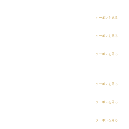
dix（ディックス） 五井グランド店
CLiC（クリック）茂原店
クーポンを見る
NEW
2023 DIX GOI
…
CLiC（クリック）辰巳店
クーポンを見る
カテゴリー
CLiC（クリック）鎌取店
クーポンを見る
お知らせ
CLiC（クリック）五井店
dix（ディックス） 浜野店
ring Hair Haus 姉ヶ崎店
クーポンを見る
dix（ディックス）佐倉店
白髪染め専科8（エイト）浜野店
クーポンを見る
dix（ディックス） 蘇我店
dix（ディックス） 土気店
白髪染め専科8（エイト）五井店
クーポンを見る