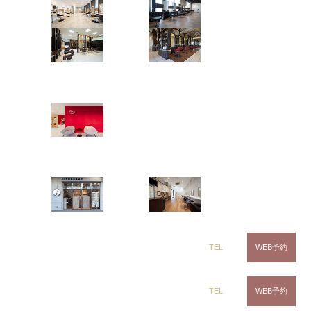
茂原店
辰巳店
鎌取店
五井店
ring Hair Haus
姉ヶ崎店
千葉県で髪質改善や縮毛矯正矯正で日々お悩みを解
決している出口雅人です
白髪染め専科8（エイト）
•
@masatodeguchi
浜野店
五井店
•
僕にしか出来ない髪質改善ストレートで理想の髪を
一緒に作りませんか
dix（ディックス） 浜野店
TEL
WEB予約
•
~menu~
dix（ディックス）佐倉店
TEL
WEB予約
カット