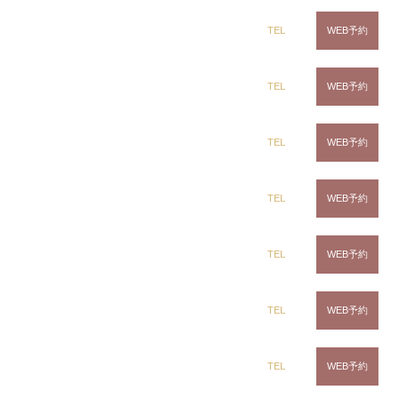
カラー
dix（ディックス） 蘇我店
TEL
WEB予約
髪質改善ストレート
髪質改善トリートメント
•
dix（ディックス） 土気店
TEL
WEB予約
ご予約、ご質問はお気軽にDMして下さい
•
dix（ディックス） 五井グランド店
TEL
WEB予約
dix浜野店（ディックスはまのてん）
千葉県千葉市緑区古市場町906ｰ29
CLiC（クリック）茂原店
TEL
WEB予約
ベイシア内
043ｰ266ｰ9922
CLiC（クリック）辰巳店
TEL
WEB予約
•
☆駐車場完備
☆営業時間9:00~18:00
CLiC（クリック）鎌取店
TEL
WEB予約
☆カット最終受付18:00
☆髪質改善ストレート最終受付17:00
CLiC（クリック）五井店
TEL
WEB予約
☆毎月第１、第３火曜日定休日