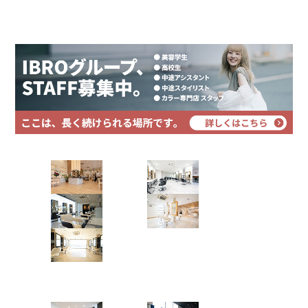
プライバシーポリシー
サイトマップ
Hair Art dix
浜野店
佐倉店
蘇我店
土気店
五井グラン
ド店
Hair studio CLIC