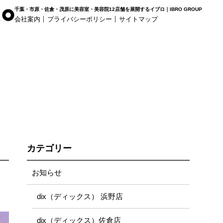
千葉・市原・佐倉・茂原に美容室・美容院12店舗を展開するイブロ｜IBRO GROUP
会社案内
プライバシーポリシー
サイトマップ
r Haus
白髪染め専科8（エイト）
着付け
姉ヶ崎店
浜野店
五井店
カテゴリー
お知らせ
dix（ディックス） 浜野店
dix（ディックス）佐倉店