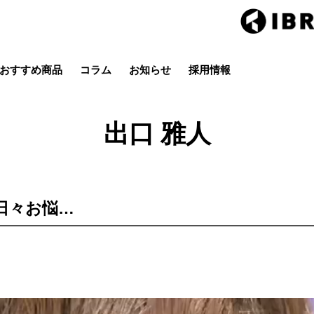
おすすめ商品
コラム
お知らせ
採用情報
Hair studio CLIC
ring Hai
スタイル
カラー
ストレート
パーマ
出口 雅人
店
茂原店
辰巳店
鎌取店
五井店
日々お悩…