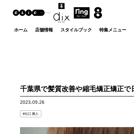
ホーム
店舗情報
スタイルブック
特集メニュー
Hair Art dix
ヘア
浜野店
佐倉店
蘇我
五井グラン
土気店
ド店
千葉県で髪質改善や縮毛矯正矯正で
2023.09.26
出口 雅人