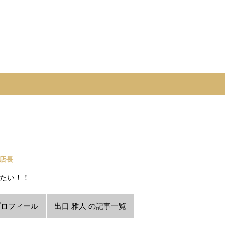
 店長
たい！！
プロフィール
出口 雅人 の記事一覧