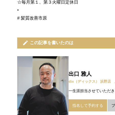
☆毎月第１、第３火曜日定休日
•
# 髪質改善市原
edit
この記事を書いたのは
出口 雅人
dix（ディックス） 浜野店
一生涯担当させていただき
指名して予約する