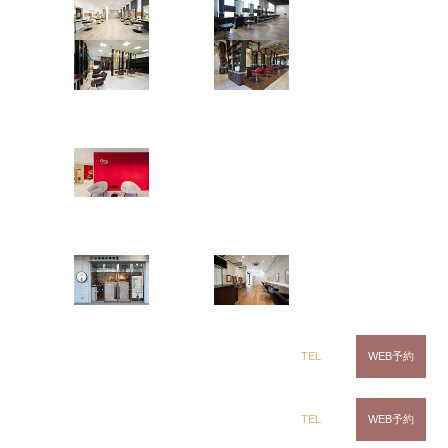
茂原店
辰巳店
鎌取店
五井店
新着記事
ring Hair Haus
NEW
2026.08.07
夏の頭皮トラブル、原因と今日からできる対策【美容師
姉ヶ崎店
が解説】
NEW
2026.07.31
白髪染め専科8（エイト）
夏に白髪が増える・目立つのはなぜ？美容師が教える白
髪と夏の頭皮ケアQ&A
浜野店
五井店
2026.07.24
夏こそ透明感カラーへ！グレージュ×ハイライトで叶える
軽やかヘア【美容師が解説】
dix（ディックス） 浜野店
TEL
WEB予約
2026.07.17
今年の夏祭り・花火大会は浴衣で決まり！IBRO GROUP
の着付けメニューを紹介
dix（ディックス）佐倉店
TEL
WEB予約
2026.07.10