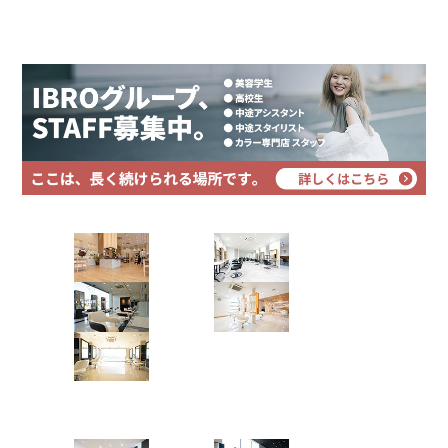
プライバシーポリシー
サイトマップ
梅雨時期の髪の広がりを抑えるには？原因とタ
イプ別の対策【美容師が解説】
「梅雨になると、朝セットしても昼には広がってしまう」「雨の日は外に
出るのが憂鬱なくらい、髪がまとまらない」——梅雨の時期になると、こ
んなお悩みが美容室にもぐっと増えます。 気象庁は6月7日、関東甲信地
方が梅雨入りしたとみ …
Hair Art dix
くせ毛
ダメージ毛
縮毛矯正
髪質改善
2026.06.26
浜野店
佐倉店
蘇我店
土気店
五井グラン
ド店
Hair studio CLIC
アクセスランキング