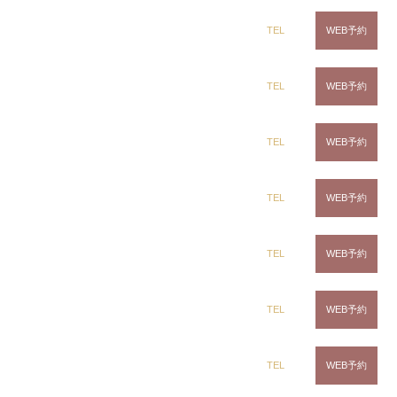
汗をかくと髪がうねる・広がる…原因は？美容師が教え
る夏のまとまりヘア術
dix（ディックス） 蘇我店
TEL
WEB予約
dix（ディックス） 土気店
TEL
WEB予約
タグ一覧
dix（ディックス） 五井グランド店
TEL
WEB予約
顔まわりカラー
ドライヤー
ヘアカラー
AXI
CLiC（クリック）茂原店
TEL
WEB予約
スキンケア
くせ毛
ダメージ毛
縮毛矯正
髪質改善
ヘアケア
白髪染め
パサつき
CLiC（クリック）辰巳店
TEL
WEB予約
浴衣
お祭り
ヘアセット
CLiC（クリック）鎌取店
TEL
WEB予約
CLiC（クリック）五井店
TEL
WEB予約
千葉・市原・茂原・佐倉の美容院・美容室クリック（CLiC）ディックス（dix）