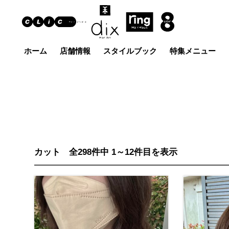
ホーム
店舗情報
スタイルブック
特集メニュー
Hair Art dix
ヘア
浜野店
佐倉店
蘇我
五井グラン
土気店
ド店
カット 全298件中 1～12件目を表示