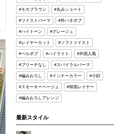
モカブラウン
丸みショート
ツイストパーマ
外ハネボブ
ハイトーン
グレージュ
レイヤーカット
ソフトツイスト
ベルボブ
ハイライト
外国人風
ブリーチなし
スパイラルパーマ
編みおろし
インナーカラー
小顔
スモーキーベージュ
韓国レイヤー
編みおろしアレンジ
最新スタイル