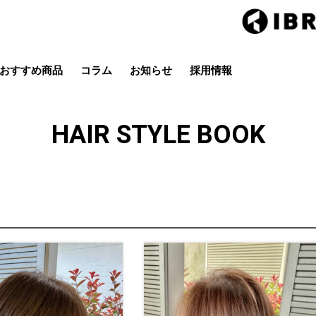
おすすめ商品
コラム
お知らせ
採用情報
Hair studio CLIC
ring Hai
スタイル
カラー
ストレート
パーマ
HAIR STYLE BOOK
店
茂原店
辰巳店
鎌取店
五井店