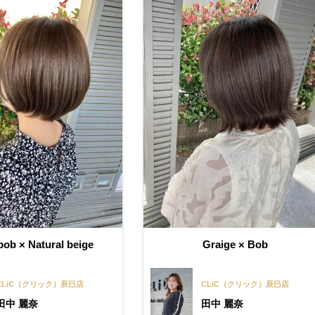
bob × Natural beige
Graige × Bob
CLiC（クリック）辰巳店
CLiC（クリック）辰巳店
田中 麗奈
田中 麗奈