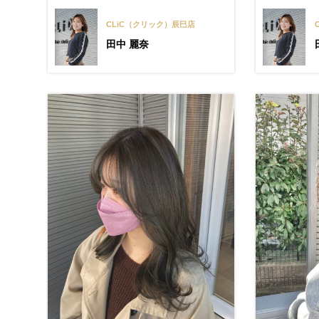
CLiC（クリック）辰巳店
田中 麗奈