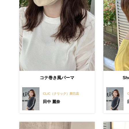
コテ巻き風パーマ
Sho
CLiC（クリック）辰巳店
田中 麗奈