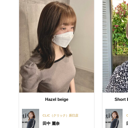
Hazel beige
Short 
CLiC（クリック）辰巳店
田中 麗奈