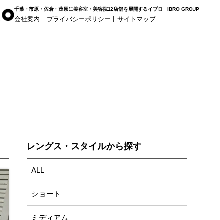
千葉・市原・佐倉・茂原に美容室・美容院12店舗を展開するイブロ｜IBRO GROUP
会社案内
プライバシーポリシー
サイトマップ
r Haus
白髪染め専科8（エイト）
着付け
姉ヶ崎店
浜野店
五井店
レングス・スタイルから探す
ALL
ショート
ミディアム