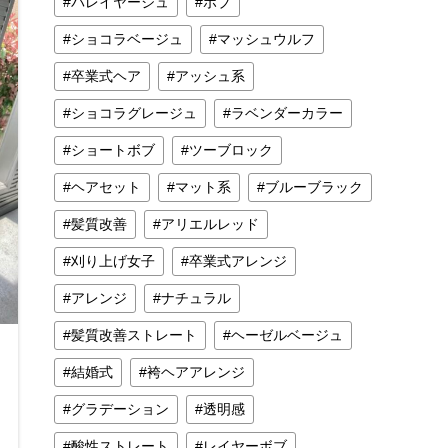
バレイヤージュ
ボブ
ショコラベージュ
マッシュウルフ
卒業式ヘア
アッシュ系
ショコラグレージュ
ラベンダーカラー
ショートボブ
ツーブロック
ヘアセット
マット系
ブルーブラック
髪質改善
アリエルレッド
刈り上げ女子
卒業式アレンジ
アレンジ
ナチュラル
髪質改善ストレート
ヘーゼルベージュ
結婚式
袴ヘアアレンジ
グラデーション
透明感
酸性ストレート
レイヤーボブ