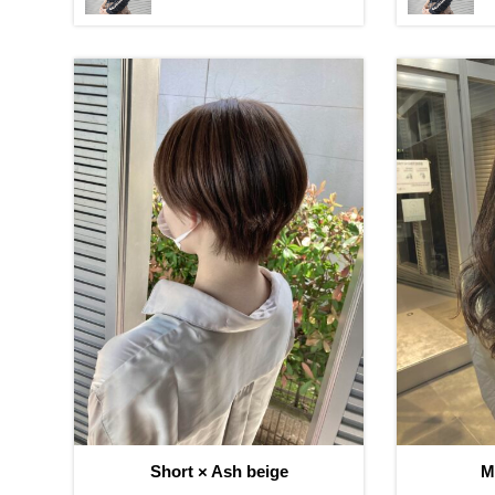
Short × Ash beige
M