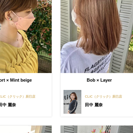
rt × Mint beige
Bob × Layer
CLiC（クリック）辰巳店
CLiC（クリック）辰巳店
田中 麗奈
田中 麗奈