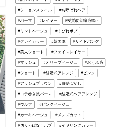
シニョンスタイル
お呼ばれヘア
パーマ
レイヤー
髪質改善縮毛矯正
ミントベージュ
くびれボブ
グレイカラー
韓国風
サイドバング
美人ショート
フェイスレイヤー
マッシュ
オリーブベージュ
おくれ毛
ショート
結婚式アレンジ
ピンク
アッシュブラウン
白髪ぼかし
コテ巻き風パーマ
結婚式ヘアアレンジ
ウルフ
ピンクベージュ
カーキベージュ
メンズカット
切りっぱなしボブ
イヤリングカラー