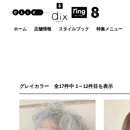
ホーム
店舗情報
スタイルブック
特集メニュー
Hair Art dix
ヘア
浜野店
佐倉店
蘇我
五井グラン
土気店
ド店
グレイカラー 全17件中 1～12件目を表示