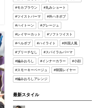
モカブラウン
丸みショート
ツイストパーマ
外ハネボブ
ハイトーン
グレージュ
レイヤーカット
ソフトツイスト
ベルボブ
ハイライト
外国人風
ブリーチなし
スパイラルパーマ
編みおろし
インナーカラー
小顔
スモーキーベージュ
韓国レイヤー
編みおろしアレンジ
最新スタイル