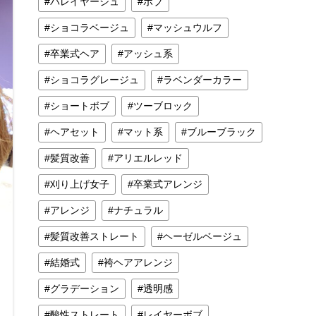
バレイヤージュ
ボブ
ショコラベージュ
マッシュウルフ
卒業式ヘア
アッシュ系
ショコラグレージュ
ラベンダーカラー
ショートボブ
ツーブロック
ヘアセット
マット系
ブルーブラック
髪質改善
アリエルレッド
刈り上げ女子
卒業式アレンジ
アレンジ
ナチュラル
髪質改善ストレート
ヘーゼルベージュ
結婚式
袴ヘアアレンジ
グラデーション
透明感
酸性ストレート
レイヤーボブ