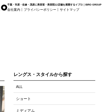
千葉・市原・佐倉・茂原に美容室・美容院12店舗を展開するイブロ｜IBRO GROUP
会社案内
プライバシーポリシー
サイトマップ
r Haus
白髪染め専科8（エイト）
着付け
姉ヶ崎店
浜野店
五井店
レングス・スタイルから探す
ALL
ショート
ミディアム