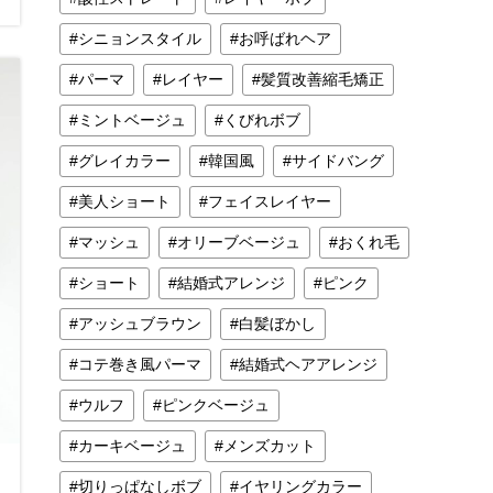
シニョンスタイル
お呼ばれヘア
パーマ
レイヤー
髪質改善縮毛矯正
ミントベージュ
くびれボブ
グレイカラー
韓国風
サイドバング
美人ショート
フェイスレイヤー
マッシュ
オリーブベージュ
おくれ毛
ショート
結婚式アレンジ
ピンク
アッシュブラウン
白髪ぼかし
コテ巻き風パーマ
結婚式ヘアアレンジ
ウルフ
ピンクベージュ
カーキベージュ
メンズカット
切りっぱなしボブ
イヤリングカラー