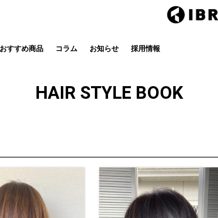
おすすめ商品
コラム
お知らせ
採用情報
Hair studio CLIC
ring Hai
スタイル
カラー
ストレート
パーマ
HAIR STYLE BOOK
店
茂原店
辰巳店
鎌取店
五井店