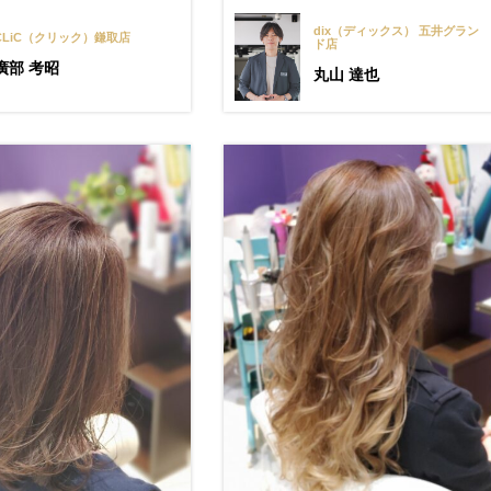
dix（ディックス） 五井グラン
CLiC（クリック）鎌取店
ド店
廣部 考昭
丸山 達也