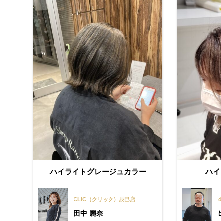
ハイライトグレージュカラー
ハイ
CLiC（クリック）辰巳店
田中 麗奈