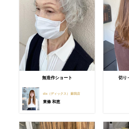
無造作ショート
切り
dix（ディックス） 蘇我店
東條 和恵