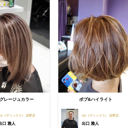
グレージュカラー
ボブ&ハイライト
dix（ディックス） 浜野店
dix（ディックス） 浜野店
出口 雅人
出口 雅人