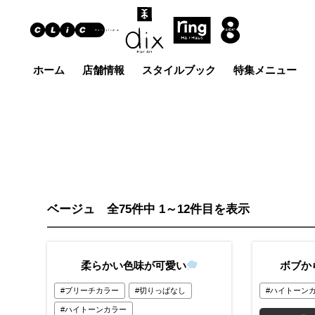
ホーム
店舗情報
スタイルブック
特集メニュー
Hair Art dix
ヘア
浜野店
佐倉店
蘇我
五井グラン
土気店
ド店
ベージュ 全75件中 1～12件目を表示
柔らかい色味が可愛い
ボブか
ブリーチカラー
切りっぱなし
ハイトーン
ハイトーンカラー