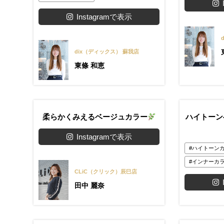
Instagramで表示
dix（ディックス） 蘇我店
東條 和恵
柔らかくみえるベージュカラー
ハイトーン
Instagramで表示
ハイトーン
インナーカ
CLiC（クリック）辰巳店
田中 麗奈