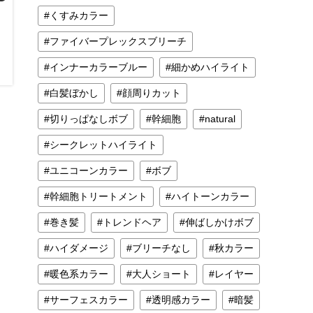
くすみカラー
ファイバープレックスブリーチ
インナーカラーブルー
細かめハイライト
白髪ぼかし
顔周りカット
切りっぱなしボブ
幹細胞
natural
シークレットハイライト
ユニコーンカラー
ボブ
幹細胞トリートメント
ハイトーンカラー
巻き髪
トレンドヘア
伸ばしかけボブ
ハイダメージ
ブリーチなし
秋カラー
暖色系カラー
大人ショート
レイヤー
サーフェスカラー
透明感カラー
暗髪