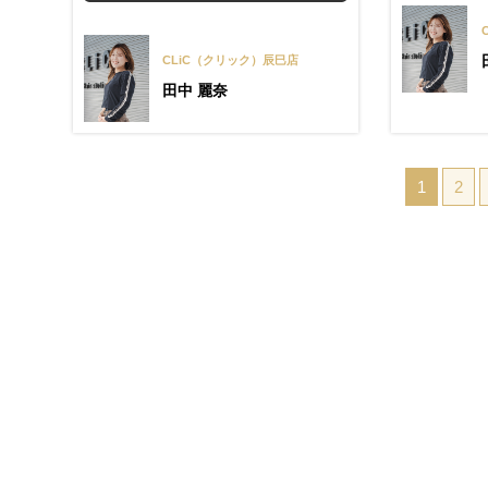
CLiC（クリック）辰巳店
田中 麗奈
1
2