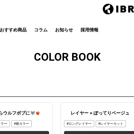
おすすめ商品
コラム
お知らせ
採用情報
Hair studio CLIC
ring Hai
スタイル
カラー
ストレート
パーマ
COLOR BOOK
店
茂原店
辰巳店
鎌取店
五井店
らウルフボブに
レイヤー × ぽってりベージュ
カラー
裾カラー
ロングレイヤー
レイヤーカット