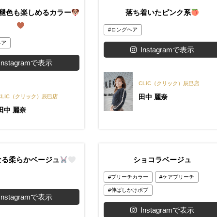
褪色も楽しめるカラー
落ち着いたピンク系
ロングヘア
ヘア
Instagramで表示
Instagramで表示
CLiC（クリック）辰巳店
田中 麗奈
CLiC（クリック）辰巳店
田中 麗奈
なる柔らかベージュ
ショコラベージュ
ブリーチカラー
ケアブリーチ
伸ばしかけボブ
Instagramで表示
Instagramで表示