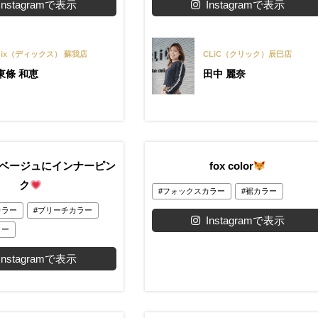
Instagramで表示
Instagramで表示
dix（ディックス） 蘇我店
CLiC（クリック）辰巳店
東條 和恵
田中 麗奈
ベージュにインナーピン
fox color
ク
フォックスカラー
裾カラー
カラー
ブリーチカラー
Instagramで表示
ラー
Instagramで表示