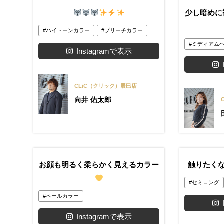
少し暗めに
ハイトーンカラー
ブリーチカラー
ミディアム
Instagramで表示
CLiC（クリック）辰巳店
向井 佑太郎
お顔も明るく柔らかく見えるカラー
触りたく
セミロング
ペールカラー
Instagramで表示