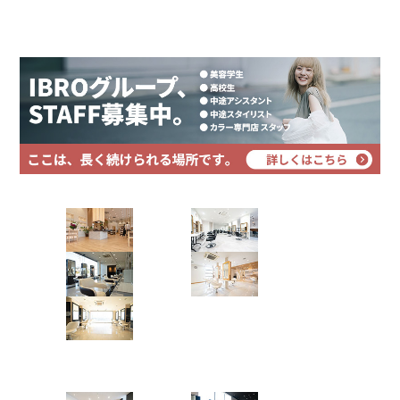
プライバシーポリシー
イヤリングカラー
サイトマップ
インナーカラー
イヤリングカラー
Instagramで表示
CLiC（クリック）辰巳店
田中 麗奈
Hair Art dix
アンブレラカラー
浜野店
佐倉店
インナーカラー
ケアブリーチ
アンブレラカラー
蘇我店
土気店
Instagramで表示
五井グラン
ド店
CLiC（クリック）辰巳店
田中 麗奈
Hair studio CLIC