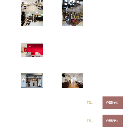
茂原店
辰巳店
ホワイトラベンダー × インナーピンク
ハイトーンカラー
裾カラー
鎌取店
五井店
インナーカラー
ring Hair Haus
Instagramで表示
姉ヶ崎店
CLiC（クリック）辰巳店
田中 麗奈
白髪染め専科8（エイト）
レイヤー × ラベンダーベージュ
浜野店
五井店
レイヤーカット
Instagramで表示
dix（ディックス） 浜野店
TEL
WEB予約
CLiC（クリック）辰巳店
田中 麗奈
dix（ディックス）佐倉店
TEL
WEB予約