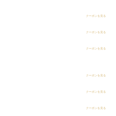
dix（ディックス） 五井グランド店
CLiC（クリック）辰巳店
CLiC（クリック）茂原店
クーポンを見る
田中 麗奈
CLiC（クリック）辰巳店
クーポンを見る
tassel bob × pink lavender
Instagramで表示
CLiC（クリック）鎌取店
クーポンを見る
CLiC（クリック）辰巳店
CLiC（クリック）五井店
田中 麗奈
ring Hair Haus 姉ヶ崎店
クーポンを見る
ラベンダーピンク
ハイライト
デザインカラー
白髪染め専科8（エイト）浜野店
クーポンを見る
Instagramで表示
白髪染め専科8（エイト）五井店
クーポンを見る