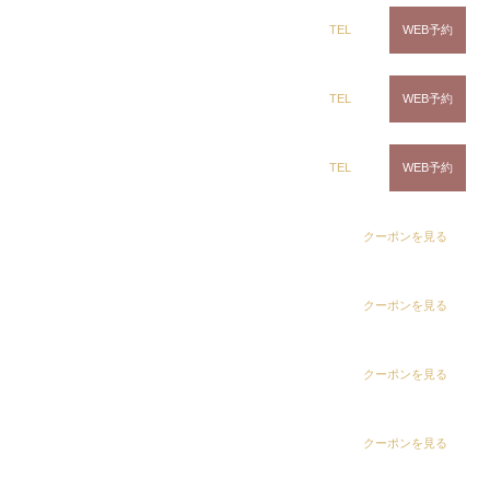
Instagramで表示
ring Hair Haus 姉ヶ崎店
TEL
WEB予約
CLiC（クリック）辰巳店
田中 麗奈
白髪染め専科8（エイト）浜野店
TEL
WEB予約
白髪染め専科8（エイト）五井店
TEL
WEB予約
wolf × lavender purple
デザインカラー
dix（ディックス） 浜野店
クーポンを見る
Instagramで表示
dix（ディックス）佐倉店
クーポンを見る
CLiC（クリック）辰巳店
田中 麗奈
dix（ディックス） 蘇我店
クーポンを見る
lavender ash × midi bob
dix（ディックス） 土気店
クーポンを見る
デザインカラー
Instagramで表示