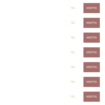
lavender beige × inner pink
dix（ディックス） 蘇我店
TEL
WEB予約
ハイトーンカラー
インナーカラー
dix（ディックス） 土気店
TEL
WEB予約
Instagramで表示
CLiC（クリック）辰巳店
dix（ディックス） 五井グランド店
TEL
WEB予約
田中 麗奈
CLiC（クリック）茂原店
TEL
WEB予約
Instagramで表示
CLiC（クリック）辰巳店
TEL
WEB予約
CLiC（クリック）辰巳店
田中 麗奈
CLiC（クリック）鎌取店
TEL
WEB予約
highlight × gradation = BALAYAGE
CLiC（クリック）五井店
TEL
WEB予約
ハイライト
グラデーション