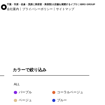
千葉・市原・佐倉・茂原に美容室・美容院12店舗を展開するイブロ｜IBRO GROUP
会社案内
プライバシーポリシー
サイトマップ
r Haus
白髪染め専科8（エイト）
着付け
姉ヶ崎店
浜野店
五井店
カラーで絞り込み
ALL
パープル
コーラルベージュ
ベージュ
ブルー