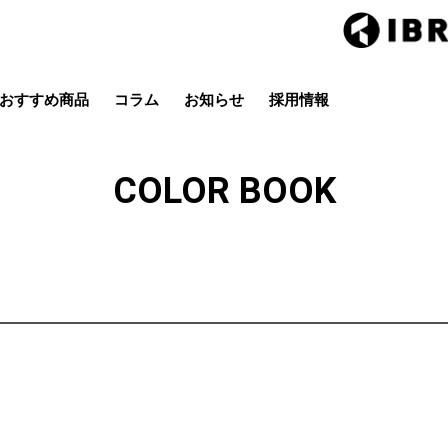
おすすめ商品
コラム
お知らせ
採用情報
Hair studio CLIC
ring Hai
スタイル
カラー
ストレート
パーマ
COLOR BOOK
店
茂原店
辰巳店
鎌取店
五井店