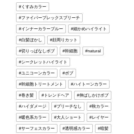
くすみカラー
ファイバープレックスブリーチ
インナーカラーブルー
細かめハイライト
白髪ぼかし
顔周りカット
切りっぱなしボブ
幹細胞
natural
シークレットハイライト
ユニコーンカラー
ボブ
幹細胞トリートメント
ハイトーンカラー
巻き髪
トレンドヘア
伸ばしかけボブ
ハイダメージ
ブリーチなし
秋カラー
暖色系カラー
大人ショート
レイヤー
サーフェスカラー
透明感カラー
暗髪