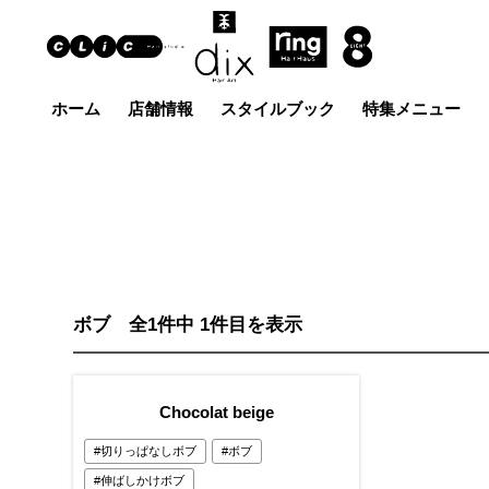
ホーム
店舗情報
スタイルブック
特集メニュー
Hair Art dix
ヘア
浜野店
佐倉店
蘇我
五井グラン
土気店
ド店
ボブ 全1件中 1件目を表示
Chocolat beige
切りっぱなしボブ
ボブ
伸ばしかけボブ