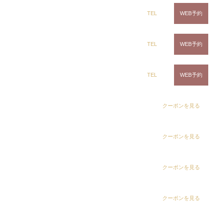
Instagramで表示
ring Hair Haus 姉ヶ崎店
TEL
WEB予約
CLiC（クリック）辰巳店
向井 佑太郎
白髪染め専科8（エイト）浜野店
TEL
WEB予約
白髪染め専科8（エイト）五井店
TEL
WEB予約
裾カラー
デザインカラー
裾カラー
dix（ディックス） 浜野店
クーポンを見る
Instagramで表示
dix（ディックス）佐倉店
クーポンを見る
CLiC（クリック）辰巳店
田中 麗奈
dix（ディックス） 蘇我店
クーポンを見る
#ホワイトベージュ× #イエロー
dix（ディックス） 土気店
クーポンを見る
デザインカラー
裾カラー
ブリーチカラー