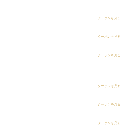
dix（ディックス） 五井グランド店
Instagramで表示
CLiC（クリック）茂原店
クーポンを見る
カラーで絞り込み
CLiC（クリック）辰巳店
クーポンを見る
ALL
CLiC（クリック）鎌取店
クーポンを見る
パープル
コーラルベージュ
ベージュ
ブルー
CLiC（クリック）五井店
コーラルピンク
ハイライト
ring Hair Haus 姉ヶ崎店
グリーン
ピスタチオグレージュ
クーポンを見る
グラデーション
オリーブベージュ
白髪染め専科8（エイト）浜野店
クーポンを見る
ピスタチオグレージュ
インナーカラー
シルバーグレー
モカベージュ
白髪染め専科8（エイト）五井店
クーポンを見る
バレイヤージュカラー
シルバーベージュ