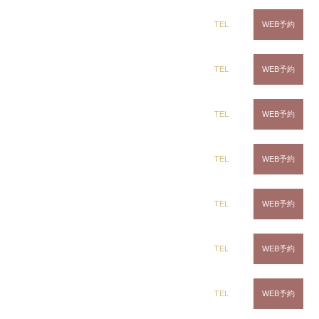
ユニコーンカラー
dix（ディックス） 蘇我店
TEL
WEB予約
Instagramで表示
dix（ディックス） 蘇我店
dix（ディックス） 土気店
TEL
WEB予約
東條 和恵
dix（ディックス） 五井グランド店
TEL
WEB予約
裾野color×beige
裾カラー
ブリーチカラー
CLiC（クリック）茂原店
TEL
WEB予約
Instagramで表示
CLiC（クリック）辰巳店
TEL
WEB予約
ring Hair Haus 姉ヶ崎店
吉田 諒
CLiC（クリック）鎌取店
TEL
WEB予約
blue gradation
CLiC（クリック）五井店
TEL
WEB予約
デザインカラー
裾カラー