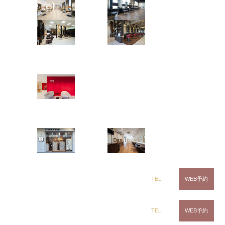
茂原店
辰巳店
Instagramで表示
鎌取店
五井店
CLiC（クリック）辰巳店
田中 麗奈
ring Hair Haus
姉ヶ崎店
dark green
裾カラー
グラデーション
白髪染め専科8（エイト）
Instagramで表示
浜野店
五井店
dix（ディックス） 蘇我店
東條 和恵
dix（ディックス） 浜野店
TEL
WEB予約
ゆめかわcolor
dix（ディックス）佐倉店
TEL
WEB予約
ハイトーンカラー
裾カラー