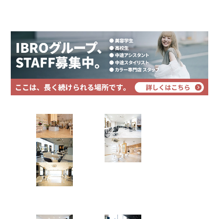
プライバシーポリシー
fox color
サイトマップ
裾カラー
フォックスカラー
Instagramで表示
color
Hair Art dix
裾カラー
Instagramで表示
浜野店
佐倉店
CLiC（クリック）辰巳店
蘇我店
土気店
向井 佑太郎
五井グラン
ド店
ホワイトラベンダー × インナーピンク
Hair studio CLIC
ハイトーンカラー
裾カラー
インナーカラー