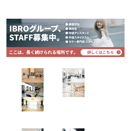
プライバシーポリシー
2.
〈白髪染め専科8-エイト-〉といえば、【低価格でありなが
サイトマップ
ら高品質！】ホイップカラー
3.
カラーだけじゃない！ダメージヘアケアメニューも豊富！
3.1.
ケアメニューだけでも、ご来店もちろんOK！
4.
〈白髪染め専科8-エイト-〉安心メニュー料金
4.0.0.1.
①根元染め（白髪ののびたところが2cm未
満） ￥2,800【所要目安時間：約50?60分】
4.0.0.2.
②中間染め（白髪ののびたところが5cm未
満） 通常￥3,300【所要目安時間：約50?60分】
Hair Art dix
4.0.0.3.
③全体染め（髪全体をカラーリングしま
す） 通常￥4,300【所要目安時間：ショート約60
浜野店
佐倉店
分/ロング約70分】
4.0.0.4.
④炭酸泉（カラーリングと一緒にご利用い
蘇我店
土気店
ただけます） ￥1,000【所要目安時間：約10分】
4.0.0.5.
⑤炭酸シャンプー（高濃度炭酸泉で毛穴ス
五井グラン
ッキリピュア髪へ） ￥1,000【所要目安時間：約
ド店
10分】
4.0.0.6.
⑥艶トリートメント（ツヤ・まとまり・う
Hair studio CLIC
るおい・美容室専用トリートメント）