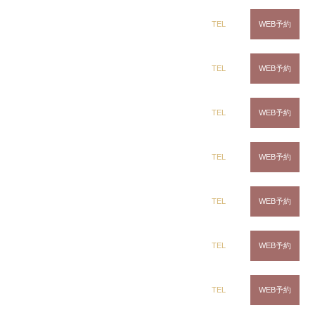
のお約束
や
安心安全にサロンをもっと楽しんでいた
だける情報
をお伝えします?
dix（ディックス） 蘇我店
TEL
WEB予約
dix（ディックス） 土気店
TEL
WEB予約
dix（ディックス） 五井グランド店
TEL
WEB予約
CLiC（クリック）茂原店
TEL
WEB予約
CLiC（クリック）辰巳店
TEL
WEB予約
CLiC（クリック）鎌取店
TEL
WEB予約
CLiC（クリック）五井店
TEL
WEB予約