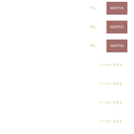
ring Hair Haus 姉ヶ崎店
TEL
WEB予約
心地よさと安心を〈白髪染め専科8-
エイト-〉は5つのことをお約束し
白髪染め専科8（エイト）浜野店
TEL
WEB予約
ます
一歩足を踏み入れると、そこは…
白髪染め専科8（エイト）五井店
TEL
WEB予約
心地よさと安心を感じることができる白髪染め専門
dix（ディックス） 浜野店
クーポンを見る
サロン〈白髪染め専科8-エイト-〉
「あのサロンいいよね！」っと言っていただけるお
dix（ディックス）佐倉店
クーポンを見る
店作りに真剣に取り組んでいます。
dix（ディックス） 蘇我店
クーポンを見る
dix（ディックス） 土気店
クーポンを見る