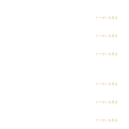
dix（ディックス） 五井グランド店
CLiC（クリック）茂原店
クーポンを見る
CLiC（クリック）辰巳店
クーポンを見る
CLiC（クリック）鎌取店
クーポンを見る
CLiC（クリック）五井店
ring Hair Haus 姉ヶ崎店
クーポンを見る
白髪染め専科8（エイト）浜野店
クーポンを見る
白髪染め専科8（エイト）五井店
クーポンを見る
※現在サロンワーク中はマスク着用しております。