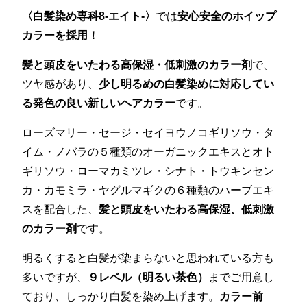
〈白髪染め専科8-エイト-〉
では
安心安全のホイップ
カラーを採用！
髪と頭皮をいたわる高保湿・低刺激のカラー剤
で、
ツヤ感があり、
少し明るめの白髪染めに対応してい
る発色の良い新しいヘアカラー
です。
ローズマリー・セージ・セイヨウノコギリソウ・タ
イム・ノバラの５種類のオーガニックエキスとオト
ギリソウ・ローマカミツレ・シナト・トウキンセン
カ・カモミラ・ヤグルマギクの６種類のハーブエキ
スを配合した、
髪と頭皮をいたわる高保湿、低刺激
のカラー剤
です。
明るくすると白髪が染まらないと思われている方も
多いですが、
９レベル（明るい茶色）
までご用意し
ており、しっかり白髪を染め上げます。
カラー前