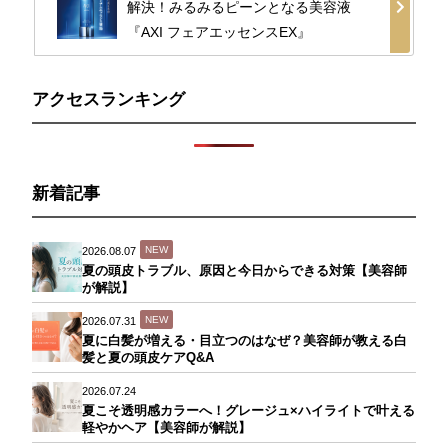
解決！みるみるピーンとなる美容液
『AXI フェアエッセンスEX』
アクセスランキング
新着記事
NEW
2026.08.07
夏の頭皮トラブル、原因と今日からできる対策【美容師
が解説】
NEW
2026.07.31
夏に白髪が増える・目立つのはなぜ？美容師が教える白
髪と夏の頭皮ケアQ&A
2026.07.24
夏こそ透明感カラーへ！グレージュ×ハイライトで叶える
軽やかヘア【美容師が解説】