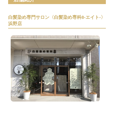
白髪染め専門サロン〈白髪染め専科8-エイト-〉
浜野店