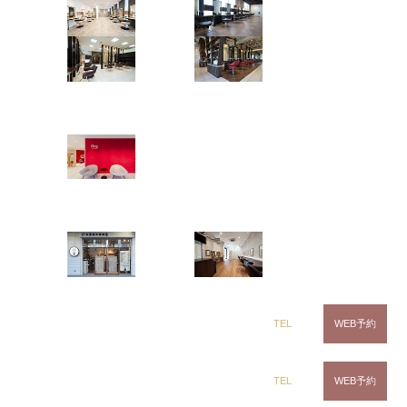
￥2,000【所要目安時間：約10分】
茂原店
辰巳店
4.0.0.7.
⑦炭酸シャンプー＆トリートメント（3週
間に1度のケアにご利用ください） ￥3,000【所要
鎌取店
五井店
目安時間：約20分】
5.
店舗紹介
5.1.
白髪染め専門サロン〈白髪染め専科8-エイト-〉浜野店
ring Hair Haus
5.2.
白髪染め専門サロン〈白髪染め専科8-エイト-〉五井店
姉ヶ崎店
白髪染め専科8（エイト）
千葉県市原市に姉ヶ崎店 ? 五井店 ? 辰巳店 ? 五井グ
ランド店、 千葉市に鎌取店 ? 浜野店 ? 土気店 ? 蘇我
浜野店
五井店
店、茂原市に茂原店、佐倉市に佐倉店を展開中の
〈Hair Studio CLIC（クリック）?Hair Art dix（ディ
ックス）〉
の白髪染め専門サロン〈白髪染め専科8-エ
dix（ディックス） 浜野店
TEL
WEB予約
イト-〉を今回はご紹介致します！
白髪染め専門サロン〈白髪染め専科8-エイト-〉の5つ
dix（ディックス）佐倉店
TEL
WEB予約